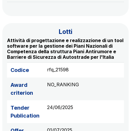
S.p.A.
Network Km: 6
Concession expiring in 2050
Lotti
Raccordo Autostradale Valle d’Aosta S.p.A.
Attività di progettazione e realizzazione di un tool
Network Km: 32
software per la gestione dei Piani Nazionali di
Concession expiring in 2032
Competenza della struttura Piani Antirumore e
Barriere di Sicurezza di Autostrade per l'Italia
Società Autostrada Tirrenica p.A.
rfq_21598
Codice
Network Km: 55
Concession expiring in 2028
NO_RANKING
Award
criterion
Tangenziale di Napoli S.p.A.
Network Km: 20
24/06/2025
Tender
Concession expiring in 2037
Publication
01/07/2025
Offer