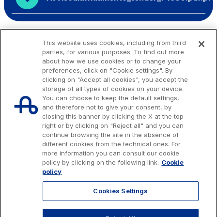
This website uses cookies, including from third
parties, for various purposes. To find out more
about how we use cookies or to change your
preferences, click on "Cookie settings". By
clicking on "Accept all cookies", you accept the
storage of all types of cookies on your device.
You can choose to keep the default settings,
and therefore not to give your consent, by
closing this banner by clicking the X at the top
right or by clicking on "Reject all" and you can
continue browsing the site in the absence of
different cookies from the technical ones. For
more information you can consult our cookie
Issued capital € 622.027.000,00, fully paid-up.
policy by clicking on the following link.
Cookie
Tax code, VAT number and Rome Companies' Register no. 07516911000
policy
C.C.I.A.A. Roma n. 1037417 - P.IVA: 07516911000 - Sede Legale: via A.
Bergamini, 50 - 00159 Roma
Cookies Settings
© 2026 Autostrade per l'Italia Spa, All rights reserved
803.111
info@autostrade.it