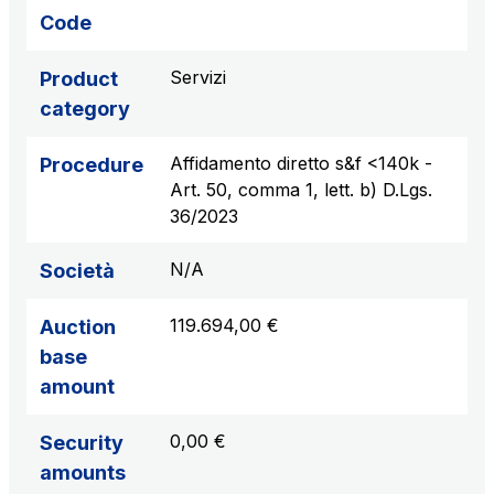
sources
Code
Servizi
Product
category
AdMoving
Advertising spaces and services, event management
Affidamento diretto s&f <140k -
in service areas
Procedure
Art. 50, comma 1, lett. b) D.Lgs.
36/2023
YouVerse
Administrative, general and property management
N/A
Società
services
119.694,00 €
Auction
Giovia
base
Cleaning activities on outdoor sites, green areas and
amount
toilets
0,00 €
Security
amounts
Società Italiana per il Traforo del Monte Bianco