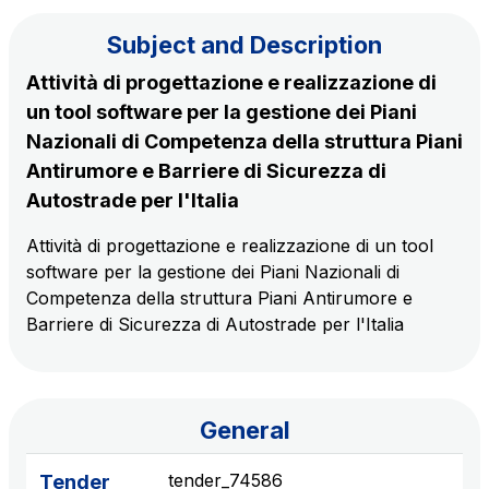
Subject and Description
The Group
Attività di progettazione e realizzazione di
un tool software per la gestione dei Piani
Discover our App
Movyon
Nazionali di Competenza della struttura Piani
The technology operator for the integration of
Antirumore e Barriere di Sicurezza di
Scan the QR Code with your mobile phone's
Intelligent Transport Systems solutions
Autostrade per l'Italia
camera to download the App
Attività di progettazione e realizzazione di un tool
Tecne
software per la gestione dei Piani Nazionali di
Autostrade per l'Italia Group's engineering company
Competenza della struttura Piani Antirumore e
Barriere di Sicurezza di Autostrade per l'Italia
Amplia
Italy's leading company in the construction of
Find out more
complex infrastructures
General
Elgea
Production and sale of energy from renewable
tender_74586
Tender