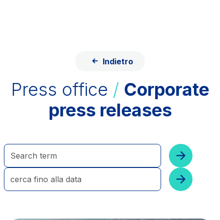
Skip to content
Skip to Main Menu
ITA
ENG
About Us
Network
Indietro
Work with us
Info traffic
Press office
/
Corporate
Investor Relations
press releases
Safety Interventions and
Technologies
Sustainability
Media
Customer services
Procurement and suppliers