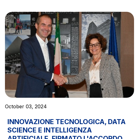
sources
AdMoving
Advertising spaces and services, event management
in service areas
YouVerse
Administrative, general and property management
services
Giovia
Cleaning activities on outdoor sites, green areas and
October 03, 2024
toilets
INNOVAZIONE TECNOLOGICA, DATA
SCIENCE E INTELLIGENZA
ARTIFICIALE. FIRMATO L'ACCORDO
Società Italiana per il Traforo del Monte Bianco