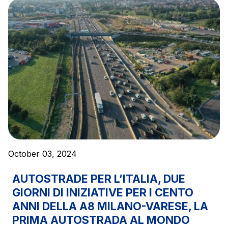
The Group
Discover our App
Movyon
The technology operator for the integration of
Scan the QR Code with your mobile phone's
Intelligent Transport Systems solutions
camera to download the App
Tecne
Autostrade per l'Italia Group's engineering company
October 03, 2024
Amplia
Italy's leading company in the construction of
AUTOSTRADE PER L’ITALIA, DUE
Find out more
complex infrastructures
GIORNI DI INIZIATIVE PER I CENTO
ANNI DELLA A8 MILANO-VARESE, LA
Elgea
PRIMA AUTOSTRADA AL MONDO
Production and sale of energy from renewable