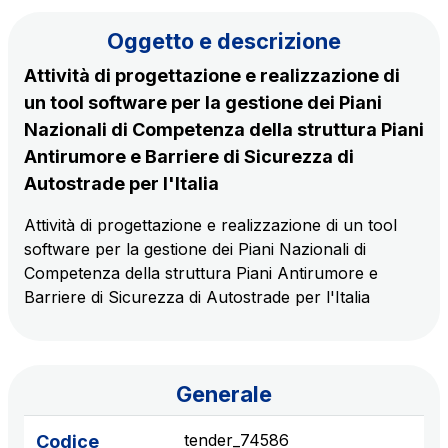
Il gruppo
Oggetto e descrizione
Attività di progettazione e realizzazione di
Scopri la nostra App
Movyon
un tool software per la gestione dei Piani
L'operatore tecnologico per l'integrazione di
Nazionali di Competenza della struttura Piani
Inquadra il QR Code con la fotocamera del tuo
soluzioni di Intelligent Transport Systems
Antirumore e Barriere di Sicurezza di
cellulare per scaricare l’App
Autostrade per l'Italia
Tecne
La società di ingegneria del gruppo Autostrade per
Attività di progettazione e realizzazione di un tool
l’Italia
software per la gestione dei Piani Nazionali di
Competenza della struttura Piani Antirumore e
Amplia
Barriere di Sicurezza di Autostrade per l'Italia
Vai alla pagina
Società leader in Italia nella realizzazione di
infrastrutture complesse
Generale
Elgea
Produzione e vendita di energia da fonti rinnovabili
tender_74586
Codice