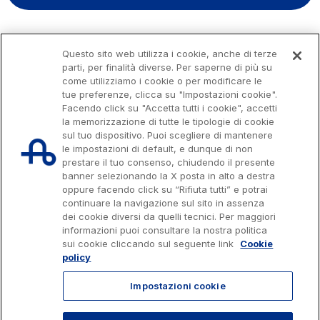
Questo sito web utilizza i cookie, anche di terze
parti, per finalità diverse. Per saperne di più su
come utilizziamo i cookie o per modificare le
tue preferenze, clicca su "Impostazioni cookie".
Facendo click su "Accetta tutti i cookie", accetti
la memorizzazione di tutte le tipologie di cookie
sul tuo dispositivo. Puoi scegliere di mantenere
le impostazioni di default, e dunque di non
prestare il tuo consenso, chiudendo il presente
banner selezionando la X posta in alto a destra
oppure facendo click su “Rifiuta tutti” e potrai
continuare la navigazione sul sito in assenza
dei cookie diversi da quelli tecnici. Per maggiori
Capitale sociale € 622.027.000,00 interamente versato
informazioni puoi consultare la nostra politica
Codice fiscale e n. di iscrizione al Registro delle Imprese di Roma
07516911000
sui cookie cliccando sul seguente link
Cookie
C.C.I.A.A. Roma n. 1037417 - P.IVA: 07516911000 - Sede Legale: via A.
policy
Bergamini, 50 - 00159 Roma
Progetto e realizzazione Autostrade per l'Italia © 2026 Autostrade per
Impostazioni cookie
l'Italia Spa, Tutti i diritti riservati
803.111
info@autostrade.it