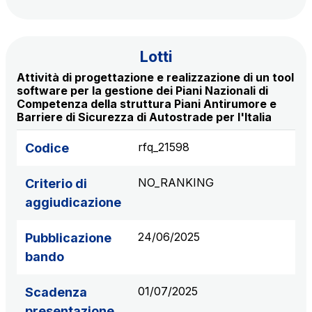
Scadenza concessione: 2050
Raccordo Autostradale Valle d’Aosta S.p.A.
Lotti
Km rete: 32
Attività di progettazione e realizzazione di un tool
Scadenza concessione: 2032
software per la gestione dei Piani Nazionali di
Competenza della struttura Piani Antirumore e
Barriere di Sicurezza di Autostrade per l'Italia
Società Autostrada Tirrenica p.A.
Km rete: 55
rfq_21598
Codice
Scadenza concessione: 2028
NO_RANKING
Criterio di
Tangenziale di Napoli S.p.A.
aggiudicazione
Km rete: 20
Scadenza concessione: 2037
24/06/2025
Pubblicazione
bando
01/07/2025
Scadenza
presentazione