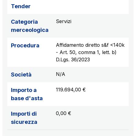
Tender
AdMoving
Servizi
Categoria
spazi, servizi pubblicitari, gestione eventi nelle aree
merceologica
di servizio
Affidamento diretto s&f <140k
Procedura
YouVerse
- Art. 50, comma 1, lett. b)
servizi amministrativi, generali, gestione immobili
D.Lgs. 36/2023
N/A
Società
Giovia
attività di pulizia su piazzali esterni, superfici a verde
119.694,00 €
Importo a
e servizi igienici
base d'asta
0,00 €
Importi di
Società Italiana per il Traforo del Monte Bianco
sicurezza
S.p.A.
Km rete: 6