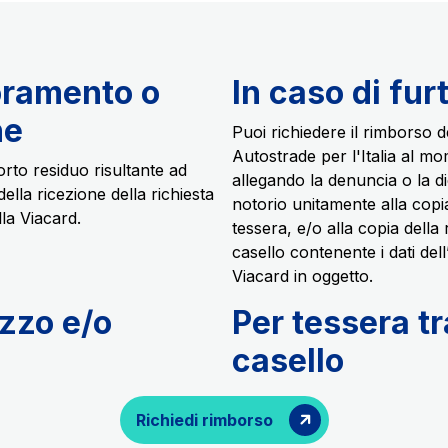
Scadenza concessione: 2037
ioramento o
In caso di fu
ne
Puoi richiedere il rimborso d
Autostrade per l'Italia al mo
orto residuo risultante ad
allegando la denuncia o la di
ella ricezione della richiesta
notorio unitamente alla copia
la Viacard.
tessera, e/o alla copia della 
casello contenente i dati dell
Viacard in oggetto.
izzo e/o
Per tessera tr
casello
Richiedi rimborso