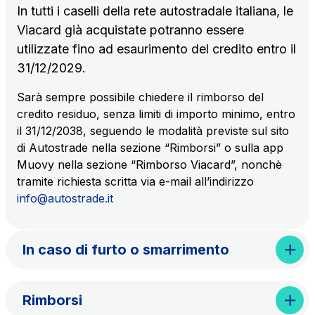
infrastrutture complesse
In tutti i caselli della rete autostradale italiana, le
Viacard già acquistate potranno essere
Elgea
utilizzate fino ad esaurimento del credito entro il
Produzione e vendita di energia da fonti rinnovabili
31/12/2029.
Sarà sempre possibile chiedere il rimborso del
credito residuo, senza limiti di importo minimo, entro
AdMoving
il 31/12/2038, seguendo le modalità previste sul sito
spazi, servizi pubblicitari, gestione eventi nelle aree
di Autostrade nella sezione “Rimborsi” o sulla app
di servizio
Muovy nella sezione “Rimborso Viacard”, nonchè
tramite richiesta scritta via e-mail all’indirizzo
YouVerse
info@autostrade.it
servizi amministrativi, generali, gestione immobili
In caso di furto o smarrimento
Giovia
attività di pulizia su piazzali esterni, superfici a verde
e servizi igienici
Rimborsi