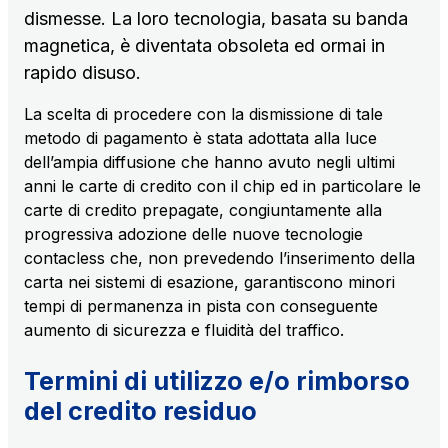
Servizi al cliente
dismesse. La loro tecnologia, basata su banda
Contratti e fornitori
magnetica, è diventata obsoleta ed ormai in
rapido disuso.
La scelta di procedere con la dismissione di tale
Il gruppo
metodo di pagamento è stata adottata alla luce
dell’ampia diffusione che hanno avuto negli ultimi
anni le carte di credito con il chip ed in particolare le
Scopri la nostra App
Movyon
carte di credito prepagate, congiuntamente alla
L'operatore tecnologico per l'integrazione di
progressiva adozione delle nuove tecnologie
Inquadra il QR Code con la fotocamera del tuo
soluzioni di Intelligent Transport Systems
contacless che, non prevedendo l’inserimento della
cellulare per scaricare l’App
carta nei sistemi di esazione, garantiscono minori
Tecne
tempi di permanenza in pista con conseguente
La società di ingegneria del gruppo Autostrade per
aumento di sicurezza e fluidità del traffico.
l’Italia
Termini di utilizzo e/o rimborso
Amplia
del credito residuo
Vai alla pagina
Società leader in Italia nella realizzazione di