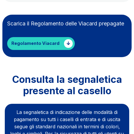
Società Italiana per il Traforo del Monte Bianco
S.p.A.
Scarica il Regolamento delle Viacard prepagate
Km rete: 6
Scadenza concessione: 2050
Regolamento Viacard
Raccordo Autostradale Valle d’Aosta S.p.A.
Km rete: 32
Scadenza concessione: 2032
Consulta la segnaletica
Società Autostrada Tirrenica p.A.
presente al casello
Km rete: 55
Scadenza concessione: 2028
La segnaletica di indicazione delle modalità di
Tangenziale di Napoli S.p.A.
pagamento su tutti i caselli di entrata e di uscita
Km rete: 20
segue gli standard nazionali in termini di colori,
Scadenza concessione: 2037
loghi e simboli. Per la sicurezza di tutti gli utenti su