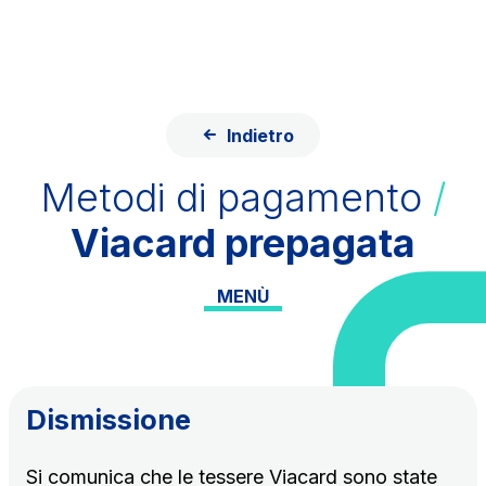
Salta al contenuto principale
Salta al menu principale
Cerca sul sito
ITA
ENG
Indietro
Chi siamo
Metodi di pagamento
/
Rete
Viacard prepagata
Lavora con noi
MENÙ
Info Viabilità
Investor Relations
Tecnologie e Sicurezza
Dismissione
Sostenibilità
Media
Si comunica che le tessere Viacard sono state