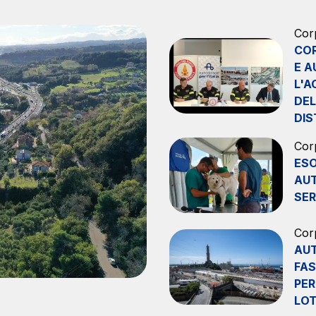
Scadenza concessione: 2037
Cor
COR
E A
L'A
DEL
DIS
Cor
ESO
AUT
SER
Cor
AUT
FAS
PER
LOT