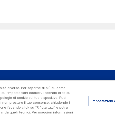
nalità diverse. Per saperne di più su come
se di Roma 07516911000
ca su "Impostazioni cookie". Facendo click su
gale: via A. Bergamini, 50 - 00159
ipologie di cookie sul tuo dispositivo. Puoi
Impostazioni 
i non prestare il tuo consenso, chiudendo il
rade per l'Italia Spa, Tutti i diritti
re facendo click su “Rifiuta tutti” e potrai
Privacy
Co
si da quelli tecnici. Per maggiori informazioni