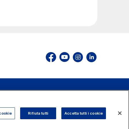
803.111
info@autostrade.it
cookie
Rifiuta tutti
Accetta tutti i cookie
TORNA SU
okies
Accessibilità
Whistleblowing
Lavora con noi