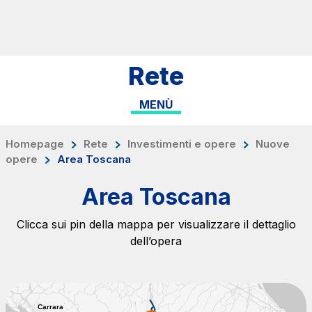
Salta al contenuto principale
Salta al menu principale
Cerca sul sito
Rete
ITA
ENG
MENÙ
Chi siamo
Rete
Homepage
Rete
Investimenti e opere
Nuove
opere
Area Toscana
Lavora con noi
Area Toscana
Info Viabilità
Investor Relations
Clicca sui pin della mappa per visualizzare il dettaglio
dell’opera
Tecnologie e Sicurezza
Sostenibilità
Media
Carrara