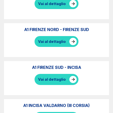
infrastrutture complesse
Vai al dettaglio
Elgea
Produzione e vendita di energia da fonti rinnovabili
A1 FIRENZE NORD - FIRENZE SUD
Vai al dettaglio
AdMoving
spazi, servizi pubblicitari, gestione eventi nelle aree
di servizio
A1 FIRENZE SUD - INCISA
YouVerse
servizi amministrativi, generali, gestione immobili
Vai al dettaglio
Giovia
attività di pulizia su piazzali esterni, superfici a verde
e servizi igienici
A1 INCISA VALDARNO (III CORSIA)