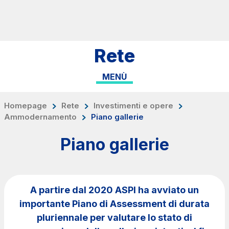
Salta al contenuto principale
Salta al menu principale
Cerca sul sito
Rete
ITA
ENG
MENÙ
Chi siamo
Rete
Homepage
Rete
Investimenti e opere
Ammodernamento
Piano gallerie
Lavora con noi
Piano gallerie
Info Viabilità
Investor Relations
Tecnologie e Sicurezza
A partire dal 2020 ASPI ha avviato un
Sostenibilità
importante Piano di Assessment di durata
Media
pluriennale per valutare lo stato di