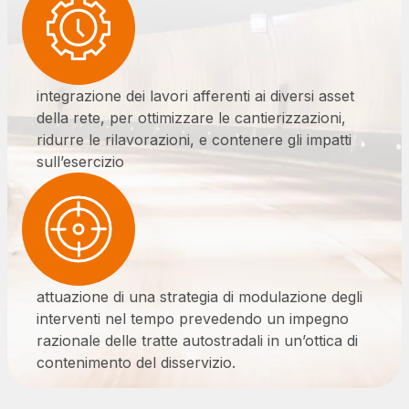
infrastrutture complesse
Elgea
Produzione e vendita di energia da fonti rinnovabili
integrazione dei lavori afferenti ai diversi asset
della rete, per ottimizzare le cantierizzazioni,
ridurre le rilavorazioni, e contenere gli impatti
AdMoving
sull’esercizio
spazi, servizi pubblicitari, gestione eventi nelle aree
di servizio
YouVerse
servizi amministrativi, generali, gestione immobili
attuazione di una strategia di modulazione degli
interventi nel tempo prevedendo un impegno
Giovia
razionale delle tratte autostradali in un’ottica di
attività di pulizia su piazzali esterni, superfici a verde
contenimento del disservizio.
e servizi igienici