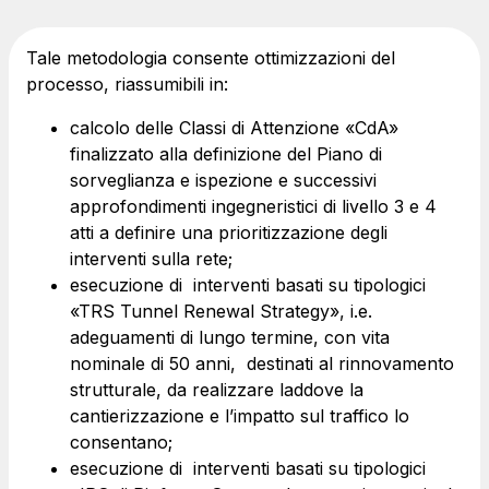
Società Italiana per il Traforo del Monte Bianco
Tale metodologia consente ottimizzazioni del
S.p.A.
processo, riassumibili in:
Km rete: 6
Scadenza concessione: 2050
calcolo delle Classi di Attenzione «CdA»
finalizzato alla definizione del Piano di
sorveglianza e ispezione e successivi
Raccordo Autostradale Valle d’Aosta S.p.A.
approfondimenti ingegneristici di livello 3 e 4
Km rete: 32
atti a definire una prioritizzazione degli
Scadenza concessione: 2032
interventi sulla rete;
esecuzione di interventi basati su tipologici
Società Autostrada Tirrenica p.A.
«TRS Tunnel Renewal Strategy», i.e.
Km rete: 55
adeguamenti di lungo termine, con vita
Scadenza concessione: 2028
nominale di 50 anni, destinati al rinnovamento
strutturale, da realizzare laddove la
Tangenziale di Napoli S.p.A.
cantierizzazione e l’impatto sul traffico lo
Km rete: 20
consentano;
Scadenza concessione: 2037
esecuzione di interventi basati su tipologici