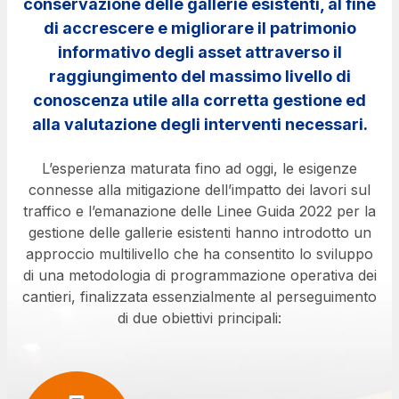
conservazione delle gallerie esistenti, al fine
Servizi al cliente
di accrescere e migliorare il patrimonio
Contratti e fornitori
informativo degli asset attraverso il
raggiungimento del massimo livello di
conoscenza utile alla corretta gestione ed
Il gruppo
alla valutazione degli interventi necessari.
L’esperienza maturata fino ad oggi, le esigenze
Scopri la nostra App
Movyon
connesse alla mitigazione dell’impatto dei lavori sul
L'operatore tecnologico per l'integrazione di
traffico e l’emanazione delle Linee Guida 2022 per la
Inquadra il QR Code con la fotocamera del tuo
soluzioni di Intelligent Transport Systems
gestione delle gallerie esistenti hanno introdotto un
cellulare per scaricare l’App
approccio multilivello che ha consentito lo sviluppo
Tecne
di una metodologia di programmazione operativa dei
La società di ingegneria del gruppo Autostrade per
cantieri, finalizzata essenzialmente al perseguimento
l’Italia
di due obiettivi principali:
Amplia
Vai alla pagina
Società leader in Italia nella realizzazione di