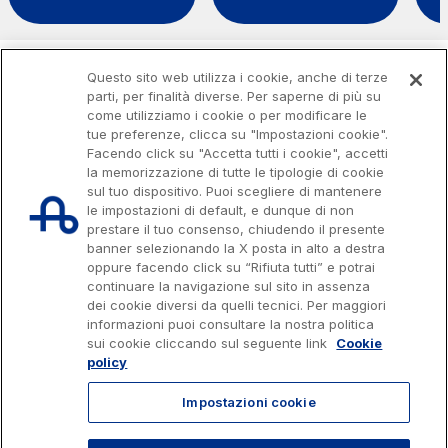
Sostenibilità
Media
Questo sito web utilizza i cookie, anche di terze
Servizi al cliente
parti, per finalità diverse. Per saperne di più su
come utilizziamo i cookie o per modificare le
Contratti e fornitori
tue preferenze, clicca su "Impostazioni cookie".
Facendo click su "Accetta tutti i cookie", accetti
la memorizzazione di tutte le tipologie di cookie
sul tuo dispositivo. Puoi scegliere di mantenere
Il gruppo
le impostazioni di default, e dunque di non
prestare il tuo consenso, chiudendo il presente
banner selezionando la X posta in alto a destra
oppure facendo click su “Rifiuta tutti” e potrai
Scopri la nostra App
Movyon
continuare la navigazione sul sito in assenza
L'operatore tecnologico per l'integrazione di
dei cookie diversi da quelli tecnici. Per maggiori
Capitale sociale € 622.027.000,00 interamente versato
Inquadra il QR Code con la fotocamera del tuo
soluzioni di Intelligent Transport Systems
informazioni puoi consultare la nostra politica
Codice fiscale e n. di iscrizione al Registro delle Imprese di Roma
07516911000
sui cookie cliccando sul seguente link
Cookie
cellulare per scaricare l’App
C.C.I.A.A. Roma n. 1037417 - P.IVA: 07516911000 - Sede Legale: via A.
policy
Tecne
Bergamini, 50 - 00159 Roma
Progetto e realizzazione Autostrade per l'Italia © 2026 Autostrade per
La società di ingegneria del gruppo Autostrade per
Impostazioni cookie
l'Italia Spa, Tutti i diritti riservati
l’Italia
803.111
info@autostrade.it