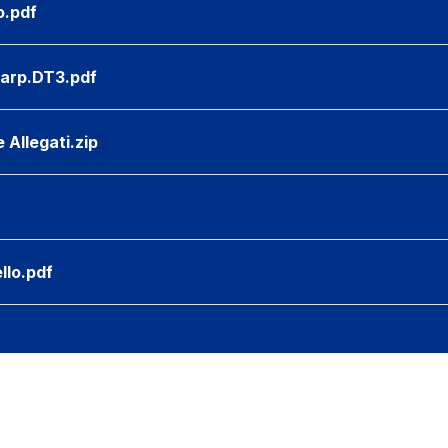
o.pdf
 Carp.DT3.pdf
e Allegati.zip
llo.pdf