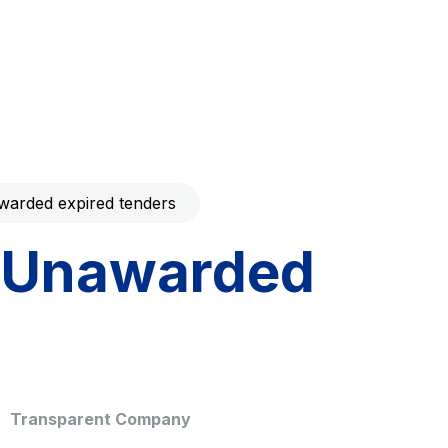
Code with your mobile
era to download the
Giovia
ral and
Cleaning activities on outdoor
t services
sites, green areas and toilets
arded expired tenders
Unawarded
dale Valle
Società Autostrada Tirrenica
p.A.
Network Km: 55
 in 2032
Concession expiring in 2028
Transparent Company