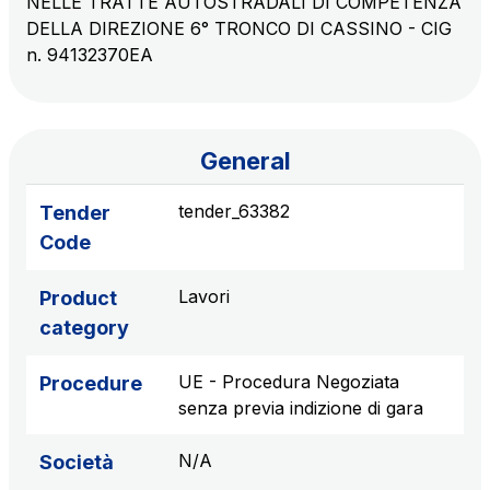
NELLE TRATTE AUTOSTRADALI DI COMPETENZA
sources
DELLA DIREZIONE 6° TRONCO DI CASSINO - CIG
n. 94132370EA
AdMoving
Advertising spaces and services, event management
General
in service areas
tender_63382
Tender
YouVerse
Code
Administrative, general and property management
services
Lavori
Product
category
Giovia
Cleaning activities on outdoor sites, green areas and
UE - Procedura Negoziata
Procedure
toilets
senza previa indizione di gara
N/A
Società
Società Italiana per il Traforo del Monte Bianco