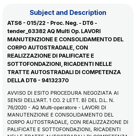
Subject and Description
The Group
ATS6 - 015/22 - Proc. Neg. - DT6 -
tender_63382 AQ Multi Op. LAVORI
Discover our App
Movyon
MANUTENZIONE E CONSOLIDAMENTO DEL
The technology operator for the integration of
CORPO AUTOSTRADALE, CON
Scan the QR Code with your mobile phone's
Intelligent Transport Systems solutions
REALIZZAZIONE DI PALIFICATE E
camera to download the App
SOTTOFONDAZIONI, RICADENTI NELLE
Tecne
TRATTE AUTOSTRADALI DI COMPETENZA
Autostrade per l'Italia Group's engineering company
DELLA DT6 - 94132370
AVVISO DI ESITO PROCEDURA NEGOZIATA AI
Amplia
SENSI DELL’ART. 1 CO. 2 LETT. B) DEL D.L. N.
Italy's leading company in the construction of
76/2020 - AQ Multi-operatore - LAVORI DI
Find out more
complex infrastructures
MANUTENZIONE E CONSOLIDAMENTO DEL
CORPO AUTOSTRADALE, CON REALIZZAZIONE DI
Elgea
PALIFICATE E SOTTOFONDAZIONI, RICADENTI
Production and sale of energy from renewable