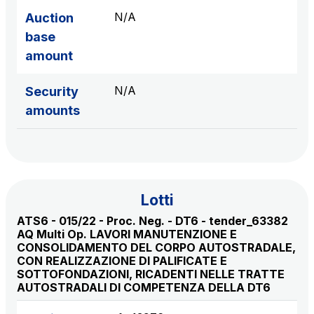
S.p.A.
N/A
Auction
Network Km: 6
base
Concession expiring in 2050
amount
Raccordo Autostradale Valle d’Aosta S.p.A.
N/A
Security
Network Km: 32
amounts
Concession expiring in 2032
Società Autostrada Tirrenica p.A.
Network Km: 55
Concession expiring in 2028
Lotti
ATS6 - 015/22 - Proc. Neg. - DT6 - tender_63382
Tangenziale di Napoli S.p.A.
AQ Multi Op. LAVORI MANUTENZIONE E
CONSOLIDAMENTO DEL CORPO AUTOSTRADALE,
Network Km: 20
CON REALIZZAZIONE DI PALIFICATE E
Concession expiring in 2037
SOTTOFONDAZIONI, RICADENTI NELLE TRATTE
AUTOSTRADALI DI COMPETENZA DELLA DT6