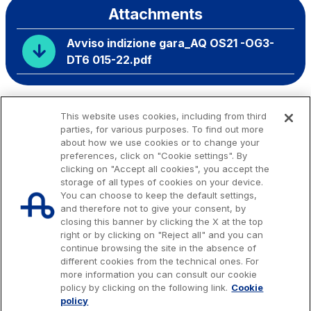
Attachments
Avviso indizione gara_AQ OS21 -OG3-
DT6 015-22.pdf
This website uses cookies, including from third
parties, for various purposes. To find out more
about how we use cookies or to change your
preferences, click on "Cookie settings". By
clicking on "Accept all cookies", you accept the
storage of all types of cookies on your device.
You can choose to keep the default settings,
and therefore not to give your consent, by
closing this banner by clicking the X at the top
right or by clicking on "Reject all" and you can
continue browsing the site in the absence of
different cookies from the technical ones. For
more information you can consult our cookie
Issued capital € 622.027.000,00, fully paid-up.
policy by clicking on the following link.
Cookie
Tax code, VAT number and Rome Companies' Register no. 07516911000
policy