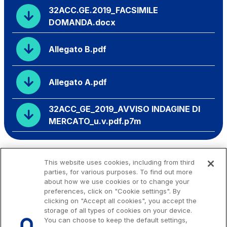
32ACC.GE.2019_FACSIMILE
DOMANDA.docx
Allegato B.pdf
Allegato A.pdf
32ACC_GE_2019_AVVISO INDAGINE DI
MERCATO_u.v.pdf.p7m
This website uses cookies, including from third
parties, for various purposes. To find out more
about how we use cookies or to change your
preferences, click on "Cookie settings". By
clicking on "Accept all cookies", you accept the
storage of all types of cookies on your device.
You can choose to keep the default settings,