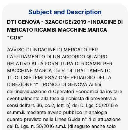
Subject and Description
The Group
DT1 GENOVA - 32ACC/GE/2019 - INDAGINE DI
MERCATO RICAMBI MACCHINE MARCA
Discover our App
Movyon
"CDR"
The technology operator for the integration of
Scan the QR Code with your mobile phone's
AVVISO DI INDAGINE DI MERCATO PER
Intelligent Transport Systems solutions
L’AFFIDAMENTO DI UN ACCORDO QUADRO
camera to download the App
RELATIVO ALLA FORNITURA DI RICAMBI PER
Tecne
MACCHINE MARCA C.d.R. DI TRATTAMENTO
Autostrade per l'Italia Group's engineering company
TITOLI SISTEMI ESAZIONE PEDAGGIO DELLA
DIREZIONE 1° TRONCO DI GENOVA Ai fini
Amplia
dell'individuazione di Operatori Economici da invitare
Italy's leading company in the construction of
eventualmente alla fase di richiesta di preventivi ai
Find out more
complex infrastructures
sensi dell’art. 36, co.2, lett. b) del D. Lgs. 50/2016 e
ss.mm.ii. mediante avviso pubblico in analogia
quanto previsto nelle Linee Guida n° 4 di attuazione
Elgea
del D. Lgs. n. 50/2016 s.m.i. (di seguito anche solo
Production and sale of energy from renewable