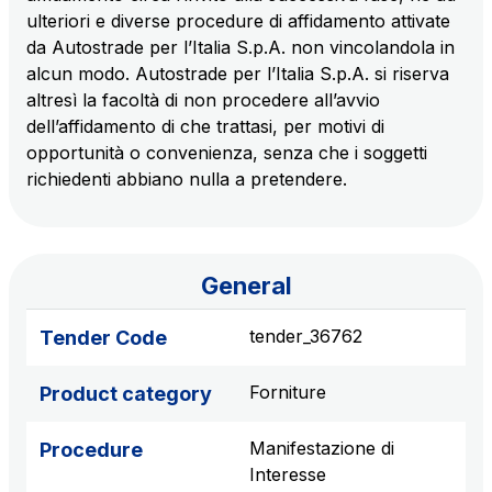
ulteriori e diverse procedure di affidamento attivate
S.p.A.
da Autostrade per l’Italia S.p.A. non vincolandola in
Network Km: 6
alcun modo. Autostrade per l’Italia S.p.A. si riserva
Concession expiring in 2050
altresì la facoltà di non procedere all’avvio
dell’affidamento di che trattasi, per motivi di
Raccordo Autostradale Valle d’Aosta S.p.A.
opportunità o convenienza, senza che i soggetti
Network Km: 32
richiedenti abbiano nulla a pretendere.
Concession expiring in 2032
Società Autostrada Tirrenica p.A.
Network Km: 55
General
Concession expiring in 2028
tender_36762
Tender Code
Tangenziale di Napoli S.p.A.
Forniture
Network Km: 20
Product category
Concession expiring in 2037
Manifestazione di
Procedure
Interesse