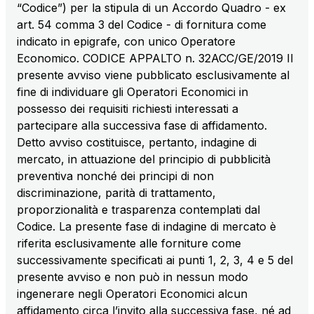
“Codice”) per la stipula di un Accordo Quadro - ex
sources
art. 54 comma 3 del Codice - di fornitura come
indicato in epigrafe, con unico Operatore
Economico. CODICE APPALTO n. 32ACC/GE/2019 Il
AdMoving
presente avviso viene pubblicato esclusivamente al
Advertising spaces and services, event management
fine di individuare gli Operatori Economici in
in service areas
possesso dei requisiti richiesti interessati a
partecipare alla successiva fase di affidamento.
Detto avviso costituisce, pertanto, indagine di
YouVerse
mercato, in attuazione del principio di pubblicità
Administrative, general and property management
preventiva nonché dei principi di non
services
discriminazione, parità di trattamento,
proporzionalità e trasparenza contemplati dal
Giovia
Codice. La presente fase di indagine di mercato è
Cleaning activities on outdoor sites, green areas and
riferita esclusivamente alle forniture come
toilets
successivamente specificati ai punti 1, 2, 3, 4 e 5 del
presente avviso e non può in nessun modo
ingenerare negli Operatori Economici alcun
affidamento circa l’invito alla successiva fase, né ad
Società Italiana per il Traforo del Monte Bianco