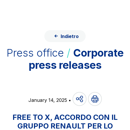
Skip to content
Skip to Main Menu
ITA
ENG
About Us
Network
Indietro
Work with us
Info traffic
Press office
/
Corporate
Investor Relations
press releases
Safety Interventions and
Technologies
Sustainability
January 14, 2025 •
Media
Customer services
FREE TO X, ACCORDO CON IL
Procurement and suppliers
GRUPPO RENAULT PER LO