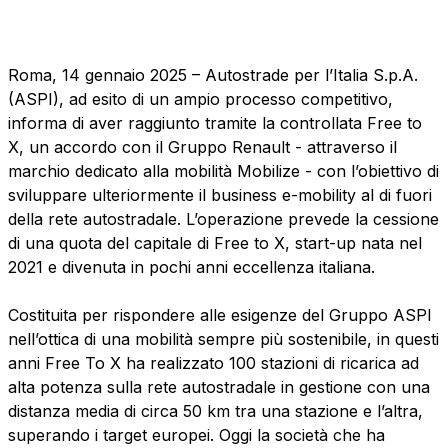
sources
Roma, 14 gennaio 2025 – Autostrade per l’Italia S.p.A.
(ASPI), ad esito di un ampio processo competitivo,
AdMoving
informa di aver raggiunto tramite la controllata Free to
Advertising spaces and services, event management
X, un accordo con il Gruppo Renault - attraverso il
in service areas
marchio dedicato alla mobilità Mobilize - con l’obiettivo di
sviluppare ulteriormente il business e-mobility al di fuori
YouVerse
della rete autostradale. L’operazione prevede la cessione
Administrative, general and property management
di una quota del capitale di Free to X, start-up nata nel
services
2021 e divenuta in pochi anni eccellenza italiana.
Giovia
Costituita per rispondere alle esigenze del Gruppo ASPI
Cleaning activities on outdoor sites, green areas and
nell’ottica di una mobilità sempre più sostenibile, in questi
toilets
anni Free To X ha realizzato 100 stazioni di ricarica ad
alta potenza sulla rete autostradale in gestione con una
distanza media di circa 50 km tra una stazione e l’altra,
superando i target europei. Oggi la società che ha
Società Italiana per il Traforo del Monte Bianco