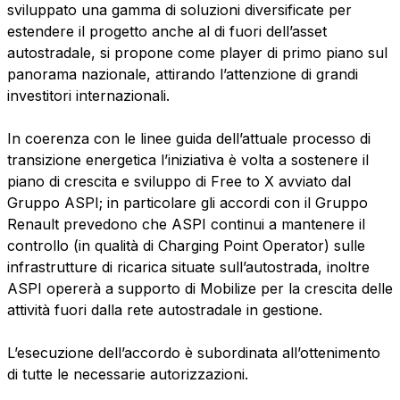
sviluppato una gamma di soluzioni diversificate per
S.p.A.
estendere il progetto anche al di fuori dell’asset
Network Km: 6
autostradale, si propone come player di primo piano sul
Concession expiring in 2050
panorama nazionale, attirando l’attenzione di grandi
investitori internazionali.
Raccordo Autostradale Valle d’Aosta S.p.A.
Network Km: 32
In coerenza con le linee guida dell’attuale processo di
Concession expiring in 2032
transizione energetica l’iniziativa è volta a sostenere il
piano di crescita e sviluppo di Free to X avviato dal
Gruppo ASPI; in particolare gli accordi con il Gruppo
Società Autostrada Tirrenica p.A.
Renault prevedono che ASPI continui a mantenere il
Network Km: 55
controllo (in qualità di Charging Point Operator) sulle
Concession expiring in 2028
infrastrutture di ricarica situate sull’autostrada, inoltre
ASPI opererà a supporto di Mobilize per la crescita delle
Tangenziale di Napoli S.p.A.
attività fuori dalla rete autostradale in gestione.
Network Km: 20
Concession expiring in 2037
L’esecuzione dell’accordo è subordinata all’ottenimento
di tutte le necessarie autorizzazioni.