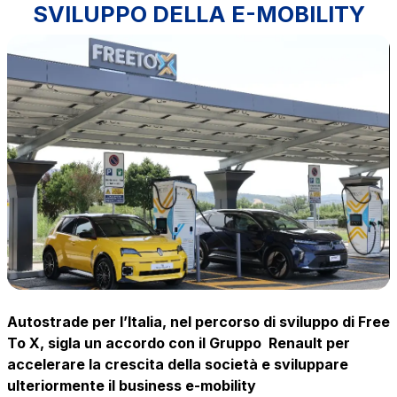
SVILUPPO DELLA E-MOBILITY
The Group
Discover our App
Movyon
The technology operator for the integration of
Scan the QR Code with your mobile phone's
Intelligent Transport Systems solutions
camera to download the App
Tecne
Autostrade per l'Italia Group's engineering company
Amplia
Italy's leading company in the construction of
Find out more
complex infrastructures
Autostrade per l’Italia, nel percorso di sviluppo di Free
To X, sigla un accordo con il Gruppo Renault per
accelerare la crescita della società e sviluppare
Elgea
ulteriormente il business e-mobility
Production and sale of energy from renewable