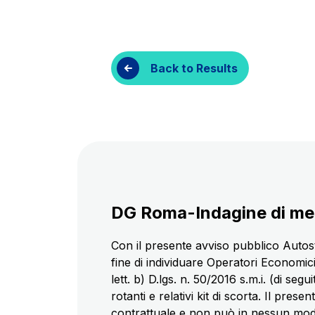
Customer services
Procurement and s
Back to Results
DG Roma-Indagine di merc
Con il presente avviso pubblico Autost
fine di individuare Operatori Economici
lett. b) D.lgs. n. 50/2016 s.m.i. (di se
rotanti e relativi kit di scorta. Il pre
contrattuale e non può in nessun modo 