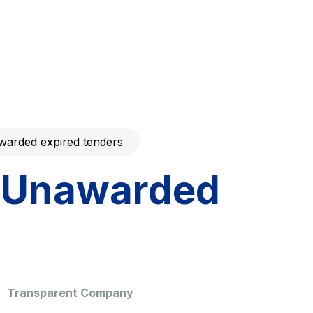
Code with your mobile
era to download the
Giovia
ral and
Cleaning activities on outdoor
t services
sites, green areas and toilets
arded expired tenders
Unawarded
dale Valle
Società Autostrada Tirrenica
p.A.
Network Km: 55
 in 2032
Concession expiring in 2028
Transparent Company