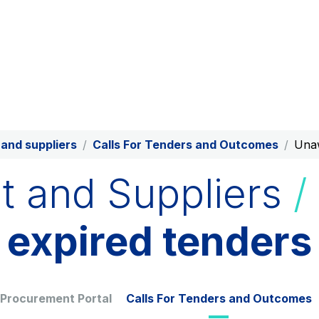
Production and sale of energy
from renewable sources
Scan the QR 
phone's cam
App
AdMoving
YouVerse
Advertising spaces and
Administrative, gene
services, event management in
property managemen
and suppliers
Calls For Tenders and Outcomes
Unaw
service areas
s and
t and Suppliers
/
Società Italiana per il Traforo
Raccordo Autostra
expired tenders
del Monte Bianco S.p.A.
d’Aosta S.p.A.
Network Km: 6
Network Km: 32
Concession expiring in 2050
Concession expiring
Find out more
 Procurement Portal
Calls For Tenders and Outcomes
Tangenziale di Napoli S.p.A.
Network Km: 20