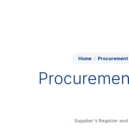
Skip to content
Skip to Main Menu
Network
Work with us
Info traffic
Investor Relations
Home
Procurement 
Safety Intervention
Procuremen
Technologies
Sustainability
Media
Supplier's Register and