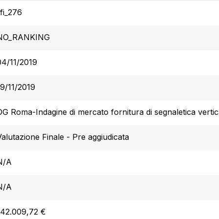
rfi_276
NO_RANKING
04/11/2019
19/11/2019
DG Roma-Indagine di mercato fornitura di segnaletica vertica
Valutazione Finale - Pre aggiudicata
N/A
N/A
142.009,72 €