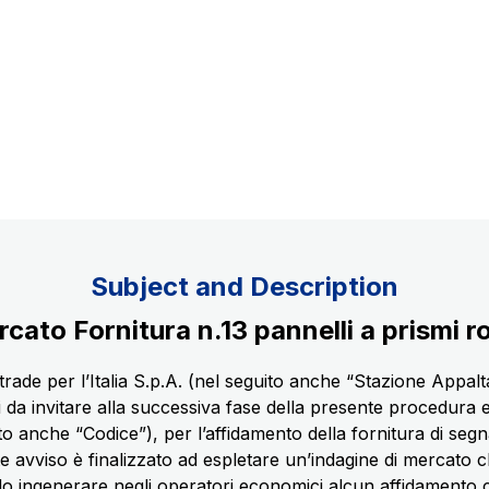
Concession expiring in 2037
uppliers
Subject and Description
ato Fornitura n.13 pannelli a prismi ro
rade per l’Italia S.p.A. (nel seguito anche “Stazione Appalta
 da invitare alla successiva fase della presente procedura e
guito anche “Codice”), per l’affidamento della fornitura di seg
sente avviso è finalizzato ad espletare un’indagine di mercat
ingenerare negli operatori economici alcun affidamento cir