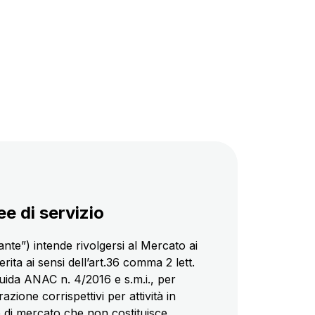
e di servizio
nte”) intende rivolgersi al Mercato ai
ita ai sensi dell’art.36 comma 2 lett.
 Guida ANAC n. 4/2016 e s.m.i., per
zione corrispettivi per attività in
e di mercato che non costituisce