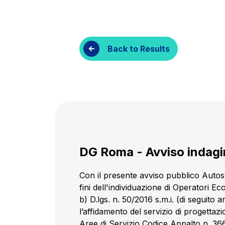
Customer services
Procurement and s
Back to Results
DG Roma - Avviso indagin
Con il presente avviso pubblico Autost
fini dell'individuazione di Operatori E
b) D.lgs. n. 50/2016 s.m.i. (di seguito
l’affidamento del servizio di progettazi
Aree di Servizio Codice Appalto n. 366