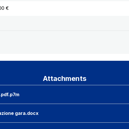
00 €
Attachments
.pdf.p7m
azione gara.docx