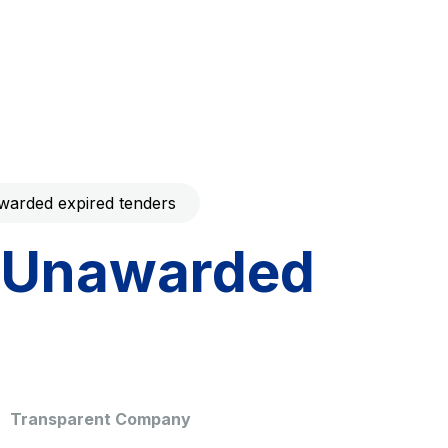
Code with your mobile
era to download the
Giovia
ral and
Cleaning activities on outdoor
t services
sites, green areas and toilets
arded expired tenders
Unawarded
dale Valle
Società Autostrada Tirrenica
p.A.
Network Km: 55
 in 2032
Concession expiring in 2028
Transparent Company