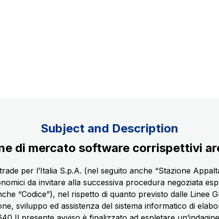
Concession expiring in 2037
uppliers
Subject and Description
e di mercato software corrispettivi are
rade per l’Italia S.p.A. (nel seguito anche “Stazione Appalta
conomici da invitare alla successiva procedura negoziata esper
 anche “Codice”), nel rispetto di quanto previsto dalle Linee
one, sviluppo ed assistenza del sistema informatico di elabora
40 Il presente avviso è finalizzato ad espletare un’indagin