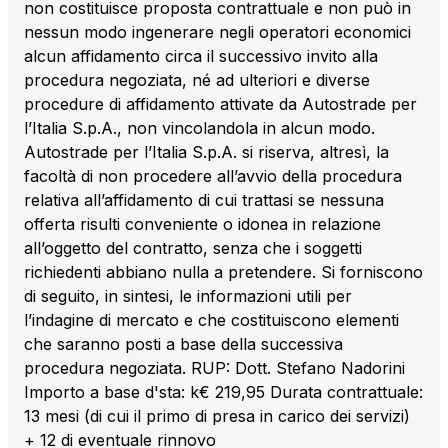
non costituisce proposta contrattuale e non può in
nessun modo ingenerare negli operatori economici
alcun affidamento circa il successivo invito alla
AdMoving
procedura negoziata, né ad ulteriori e diverse
spazi, servizi pubblicitari, gestione eventi nelle aree
procedure di affidamento attivate da Autostrade per
di servizio
l’Italia S.p.A., non vincolandola in alcun modo.
Autostrade per l’Italia S.p.A. si riserva, altresì, la
YouVerse
facoltà di non procedere all’avvio della procedura
servizi amministrativi, generali, gestione immobili
relativa all’affidamento di cui trattasi se nessuna
offerta risulti conveniente o idonea in relazione
all’oggetto del contratto, senza che i soggetti
Giovia
richiedenti abbiano nulla a pretendere. Si forniscono
attività di pulizia su piazzali esterni, superfici a verde
di seguito, in sintesi, le informazioni utili per
e servizi igienici
l’indagine di mercato e che costituiscono elementi
che saranno posti a base della successiva
procedura negoziata. RUP: Dott. Stefano Nadorini
Società Italiana per il Traforo del Monte Bianco
Importo a base d'sta: k€ 219,95 Durata contrattuale:
S.p.A.
13 mesi (di cui il primo di presa in carico dei servizi)
Km rete: 6
+ 12 di eventuale rinnovo