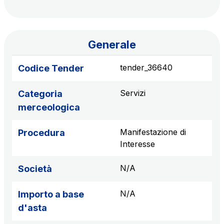
Scadenza concessione: 2050
Raccordo Autostradale Valle d’Aosta S.p.A.
Generale
Km rete: 32
Scadenza concessione: 2032
tender_36640
Codice Tender
Società Autostrada Tirrenica p.A.
Servizi
Categoria
Km rete: 55
merceologica
Scadenza concessione: 2028
Manifestazione di
Procedura
Tangenziale di Napoli S.p.A.
Interesse
Km rete: 20
Scadenza concessione: 2037
N/A
Società
N/A
Importo a base
d'asta