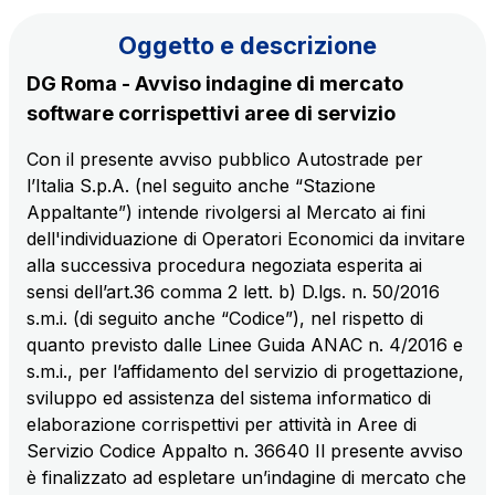
Il gruppo
Oggetto e descrizione
DG Roma - Avviso indagine di mercato
Scopri la nostra App
Movyon
software corrispettivi aree di servizio
L'operatore tecnologico per l'integrazione di
Inquadra il QR Code con la fotocamera del tuo
soluzioni di Intelligent Transport Systems
Con il presente avviso pubblico Autostrade per
cellulare per scaricare l’App
l’Italia S.p.A. (nel seguito anche “Stazione
Tecne
Appaltante”) intende rivolgersi al Mercato ai fini
La società di ingegneria del gruppo Autostrade per
dell'individuazione di Operatori Economici da invitare
l’Italia
alla successiva procedura negoziata esperita ai
sensi dell’art.36 comma 2 lett. b) D.lgs. n. 50/2016
s.m.i. (di seguito anche “Codice”), nel rispetto di
Amplia
quanto previsto dalle Linee Guida ANAC n. 4/2016 e
Vai alla pagina
Società leader in Italia nella realizzazione di
s.m.i., per l’affidamento del servizio di progettazione,
infrastrutture complesse
sviluppo ed assistenza del sistema informatico di
elaborazione corrispettivi per attività in Aree di
Elgea
Servizio Codice Appalto n. 36640 Il presente avviso
Produzione e vendita di energia da fonti rinnovabili
è finalizzato ad espletare un’indagine di mercato che