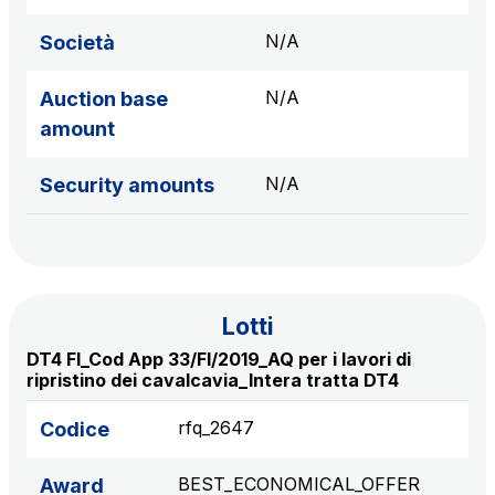
sources
N/A
Società
N/A
Auction base
AdMoving
amount
Advertising spaces and services, event management
in service areas
N/A
Security amounts
YouVerse
Administrative, general and property management
services
Lotti
Giovia
DT4 FI_Cod App 33/FI/2019_AQ per i lavori di
Cleaning activities on outdoor sites, green areas and
ripristino dei cavalcavia_Intera tratta DT4
toilets
rfq_2647
Codice
BEST_ECONOMICAL_OFFER
Award
Società Italiana per il Traforo del Monte Bianco