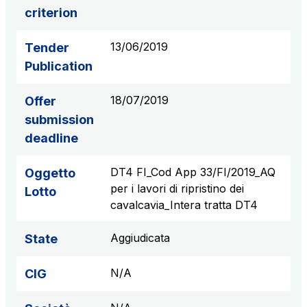
criterion
S.p.A.
Network Km: 6
13/06/2019
Tender
Concession expiring in 2050
Publication
Raccordo Autostradale Valle d’Aosta S.p.A.
18/07/2019
Offer
Network Km: 32
Concession expiring in 2032
submission
deadline
Società Autostrada Tirrenica p.A.
DT4 FI_Cod App 33/FI/2019_AQ
Oggetto
Network Km: 55
per i lavori di ripristino dei
Concession expiring in 2028
Lotto
cavalcavia_Intera tratta DT4
Tangenziale di Napoli S.p.A.
Aggiudicata
State
Network Km: 20
Concession expiring in 2037
N/A
CIG