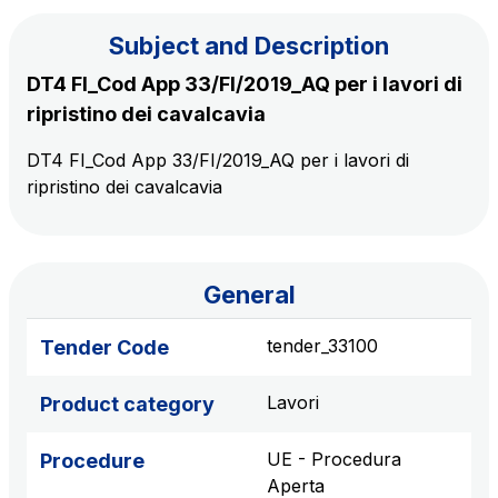
Subject and Description
The Group
DT4 FI_Cod App 33/FI/2019_AQ per i lavori di
ripristino dei cavalcavia
Discover our App
Movyon
DT4 FI_Cod App 33/FI/2019_AQ per i lavori di
The technology operator for the integration of
ripristino dei cavalcavia
Scan the QR Code with your mobile phone's
Intelligent Transport Systems solutions
camera to download the App
Tecne
Autostrade per l'Italia Group's engineering company
General
Amplia
tender_33100
Tender Code
Italy's leading company in the construction of
Find out more
complex infrastructures
Lavori
Product category
Elgea
UE - Procedura
Procedure
Production and sale of energy from renewable
Aperta