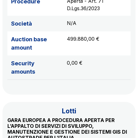
Aperta - Art. 71
Procedure
S.p.A.
D.Lgs.36/2023
Network Km: 6
Concession expiring in 2050
N/A
Società
Raccordo Autostradale Valle d’Aosta S.p.A.
499.880,00 €
Auction base
Network Km: 32
amount
Concession expiring in 2032
0,00 €
Security
Società Autostrada Tirrenica p.A.
amounts
Network Km: 55
Concession expiring in 2028
Tangenziale di Napoli S.p.A.
Lotti
Network Km: 20
Concession expiring in 2037
GARA EUROPEA A PROCEDURA APERTA PER
L’APPALTO DI SERVIZI DI SVILUPPO,
MANUTENZIONE E GESTIONE DEI SISTEMI GIS DI
AUTOSTRADE PER L’ITALIA