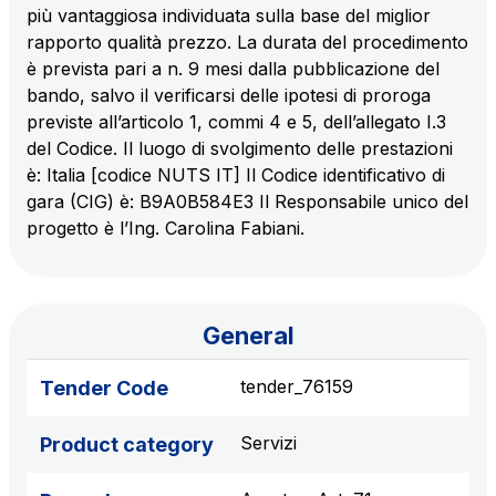
sources
più vantaggiosa individuata sulla base del miglior
rapporto qualità prezzo. La durata del procedimento
è prevista pari a n. 9 mesi dalla pubblicazione del
bando, salvo il verificarsi delle ipotesi di proroga
AdMoving
previste all’articolo 1, commi 4 e 5, dell’allegato I.3
Advertising spaces and services, event management
del Codice. Il luogo di svolgimento delle prestazioni
in service areas
è: Italia [codice NUTS IT] Il Codice identificativo di
gara (CIG) è: B9A0B584E3 Il Responsabile unico del
YouVerse
progetto è l’Ing. Carolina Fabiani.
Administrative, general and property management
services
General
Giovia
Cleaning activities on outdoor sites, green areas and
tender_76159
Tender Code
toilets
Servizi
Product category
Società Italiana per il Traforo del Monte Bianco