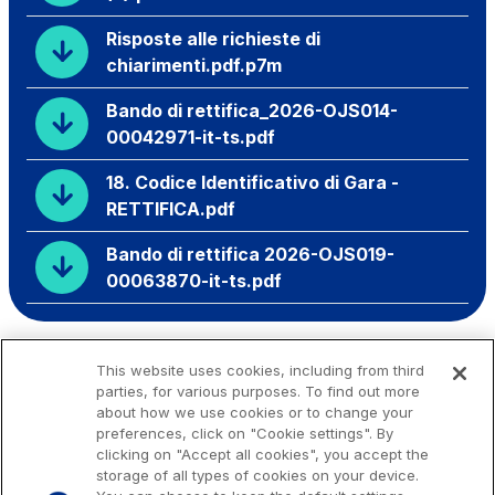
Risposte alle richieste di
chiarimenti.pdf.p7m
Bando di rettifica_2026-OJS014-
00042971-it-ts.pdf
18. Codice Identificativo di Gara -
RETTIFICA.pdf
Bando di rettifica 2026-OJS019-
00063870-it-ts.pdf
This website uses cookies, including from third
parties, for various purposes. To find out more
about how we use cookies or to change your
preferences, click on "Cookie settings". By
clicking on "Accept all cookies", you accept the
storage of all types of cookies on your device.