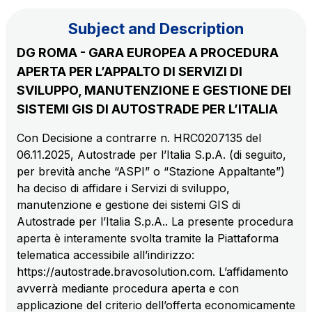
Subject and Description
The Group
DG ROMA - GARA EUROPEA A PROCEDURA
APERTA PER L’APPALTO DI SERVIZI DI
Discover our App
Movyon
SVILUPPO, MANUTENZIONE E GESTIONE DEI
The technology operator for the integration of
SISTEMI GIS DI AUTOSTRADE PER L’ITALIA
Scan the QR Code with your mobile phone's
Intelligent Transport Systems solutions
camera to download the App
Con Decisione a contrarre n. HRC0207135 del
06.11.2025, Autostrade per l’Italia S.p.A. (di seguito,
Tecne
per brevità anche “ASPI” o “Stazione Appaltante”)
Autostrade per l'Italia Group's engineering company
ha deciso di affidare i Servizi di sviluppo,
manutenzione e gestione dei sistemi GIS di
Amplia
Autostrade per l’Italia S.p.A.. La presente procedura
Italy's leading company in the construction of
aperta è interamente svolta tramite la Piattaforma
Find out more
complex infrastructures
telematica accessibile all’indirizzo:
https://autostrade.bravosolution.com. L’affidamento
Elgea
avverrà mediante procedura aperta e con
Production and sale of energy from renewable
applicazione del criterio dell’offerta economicamente