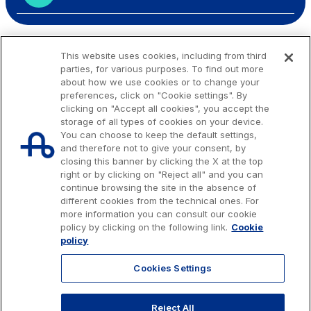
This website uses cookies, including from third
parties, for various purposes. To find out more
about how we use cookies or to change your
preferences, click on "Cookie settings". By
clicking on "Accept all cookies", you accept the
storage of all types of cookies on your device.
You can choose to keep the default settings,
and therefore not to give your consent, by
closing this banner by clicking the X at the top
right or by clicking on "Reject all" and you can
continue browsing the site in the absence of
different cookies from the technical ones. For
more information you can consult our cookie
Issued capital € 622.027.000,00, fully paid-up.
policy by clicking on the following link.
Cookie
Tax code, VAT number and Rome Companies' Register no. 07516911000
policy
C.C.I.A.A. Roma n. 1037417 - P.IVA: 07516911000 - Sede Legale: via A.
Bergamini, 50 - 00159 Roma
Cookies Settings
© 2026 Autostrade per l'Italia Spa, All rights reserved
803.111
info@autostrade.it
Reject All