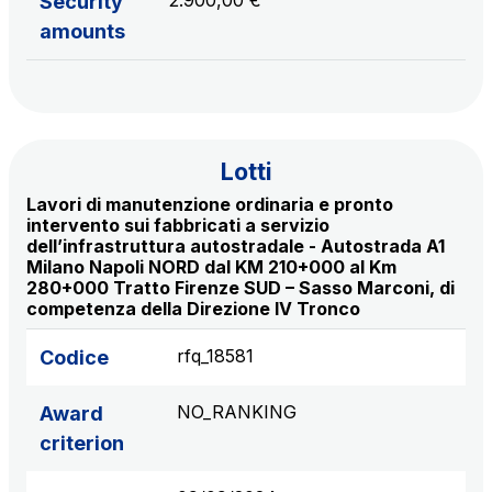
2.900,00 €
Security
S.p.A.
amounts
Network Km: 6
Concession expiring in 2050
Raccordo Autostradale Valle d’Aosta S.p.A.
Network Km: 32
Lotti
Concession expiring in 2032
Lavori di manutenzione ordinaria e pronto
intervento sui fabbricati a servizio
dell’infrastruttura autostradale - Autostrada A1
Società Autostrada Tirrenica p.A.
Milano Napoli NORD dal KM 210+000 al Km
Network Km: 55
280+000 Tratto Firenze SUD – Sasso Marconi, di
Concession expiring in 2028
competenza della Direzione IV Tronco
rfq_18581
Codice
Tangenziale di Napoli S.p.A.
Network Km: 20
NO_RANKING
Award
Concession expiring in 2037
criterion