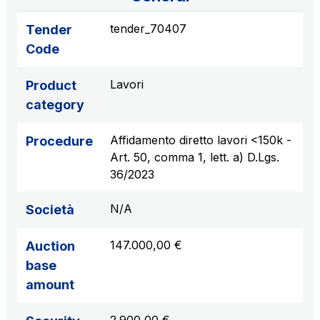
sources
tender_70407
Tender
Code
AdMoving
Lavori
Product
Advertising spaces and services, event management
category
in service areas
Affidamento diretto lavori <150k -
Procedure
YouVerse
Art. 50, comma 1, lett. a) D.Lgs.
Administrative, general and property management
36/2023
services
N/A
Società
Giovia
Cleaning activities on outdoor sites, green areas and
147.000,00 €
Auction
toilets
base
amount
Società Italiana per il Traforo del Monte Bianco