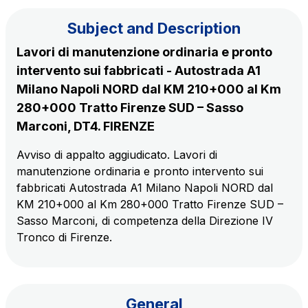
Subject and Description
The Group
Lavori di manutenzione ordinaria e pronto
intervento sui fabbricati - Autostrada A1
Discover our App
Movyon
Milano Napoli NORD dal KM 210+000 al Km
The technology operator for the integration of
280+000 Tratto Firenze SUD – Sasso
Scan the QR Code with your mobile phone's
Intelligent Transport Systems solutions
Marconi, DT4. FIRENZE
camera to download the App
Avviso di appalto aggiudicato. Lavori di
Tecne
manutenzione ordinaria e pronto intervento sui
Autostrade per l'Italia Group's engineering company
fabbricati Autostrada A1 Milano Napoli NORD dal
KM 210+000 al Km 280+000 Tratto Firenze SUD –
Amplia
Sasso Marconi, di competenza della Direzione IV
Italy's leading company in the construction of
Tronco di Firenze.
Find out more
complex infrastructures
Elgea
Production and sale of energy from renewable
General