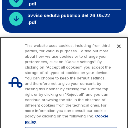
.pdf
avviso seduta pubblica del 26.05.22
.pdf
This website uses cookies, including from third
parties, for various purposes. To find out more
about how we use cookies or to change your
preferences, click on "Cookie settings". By
clicking on "Accept all cookies", you accept the
storage of all types of cookies on your device.
You can choose to keep the default settings,
and therefore not to give your consent, by
closing this banner by clicking the X at the top
right or by clicking on "Reject all" and you can
continue browsing the site in the absence of
different cookies from the technical ones. For
more information you can consult our cookie
Issued capital € 622.027.000,00, fully paid-up.
policy by clicking on the following link.
Cookie
Tax code, VAT number and Rome Companies' Register no. 07516911000
policy
C.C.I.A.A. Roma n. 1037417 - P.IVA: 07516911000 - Sede Legale: via A.