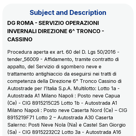
Subject and Description
The Group
DG ROMA - SERVIZIO OPERAZIONI
INVERNALI DIREZIONE 6^ TRONCO -
Discover our App
Movyon
CASSINO
The technology operator for the integration of
Scan the QR Code with your mobile phone's
Procedura aperta ex art. 60 del D. Lgs 50/2016 -
Intelligent Transport Systems solutions
tender_56009 - Affidamento, tramite contratto di
camera to download the App
appalto, del Servizio di sgombero neve e
Tecne
trattamento antighiaccio da eseguirsi nei tratti di
Autostrade per l'Italia Group's engineering company
competenza della Direzione 6^ Tronco Cassino di
Autostrade per l’Italia S.p.A. Multilotto: Lotto 1a -
Amplia
Autostrada A1 Milano Napoli : Posto neve Capua
Italy's leading company in the construction of
(Ce) - CIG 8915215C25 Lotto 1b - Autostrada A1
Find out more
complex infrastructures
Milano Napoli : Posto neve Caserta Nord (Ce) – CIG
8915219F71 Lotto 2 – Autostrada A30 Caserta
Salerno: Posti Neve Nola (Na) e Castel San Giorgio
Elgea
(Sa) - CIG 89152232C2 Lotto 3a - Autostrada A16
Production and sale of energy from renewable