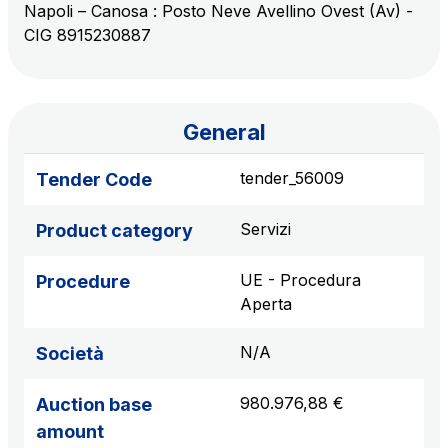
Napoli – Canosa : Posto Neve Avellino Ovest (Av) -
sources
CIG 8915230887
AdMoving
Advertising spaces and services, event management
General
in service areas
tender_56009
Tender Code
YouVerse
Administrative, general and property management
Servizi
Product category
services
UE - Procedura
Procedure
Aperta
Giovia
Cleaning activities on outdoor sites, green areas and
N/A
Società
toilets
980.976,88 €
Auction base
amount
Società Italiana per il Traforo del Monte Bianco