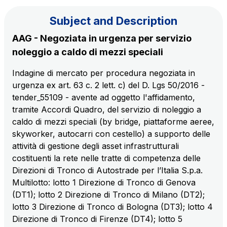
Subject and Description
The Group
AAG - Negoziata in urgenza per servizio
noleggio a caldo di mezzi speciali
Discover our App
Movyon
Indagine di mercato per procedura negoziata in
The technology operator for the integration of
urgenza ex art. 63 c. 2 lett. c) del D. Lgs 50/2016 -
Scan the QR Code with your mobile phone's
Intelligent Transport Systems solutions
tender_55109 - avente ad oggetto l'affidamento,
camera to download the App
tramite Accordi Quadro, del servizio di noleggio a
Tecne
caldo di mezzi speciali (by bridge, piattaforme aeree,
Autostrade per l'Italia Group's engineering company
skyworker, autocarri con cestello) a supporto delle
attività di gestione degli asset infrastrutturali
Amplia
costituenti la rete nelle tratte di competenza delle
Italy's leading company in the construction of
Direzioni di Tronco di Autostrade per l’Italia S.p.a.
Find out more
complex infrastructures
Multilotto: lotto 1 Direzione di Tronco di Genova
(DT1); lotto 2 Direzione di Tronco di Milano (DT2);
lotto 3 Direzione di Tronco di Bologna (DT3); lotto 4
Elgea
Direzione di Tronco di Firenze (DT4); lotto 5
Production and sale of energy from renewable