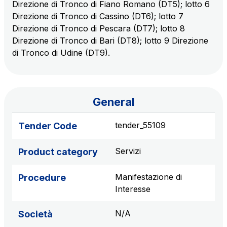
Direzione di Tronco di Fiano Romano (DT5); lotto 6
sources
Direzione di Tronco di Cassino (DT6); lotto 7
Direzione di Tronco di Pescara (DT7); lotto 8
Direzione di Tronco di Bari (DT8); lotto 9 Direzione
AdMoving
di Tronco di Udine (DT9).
Advertising spaces and services, event management
in service areas
General
YouVerse
Administrative, general and property management
tender_55109
Tender Code
services
Servizi
Product category
Giovia
Cleaning activities on outdoor sites, green areas and
Manifestazione di
Procedure
toilets
Interesse
N/A
Società
Società Italiana per il Traforo del Monte Bianco