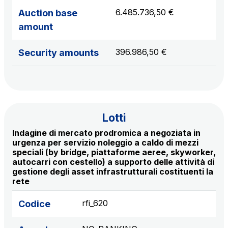
S.p.A.
6.485.736,50 €
Auction base
Network Km: 6
amount
Concession expiring in 2050
396.986,50 €
Security amounts
Raccordo Autostradale Valle d’Aosta S.p.A.
Network Km: 32
Concession expiring in 2032
Lotti
Società Autostrada Tirrenica p.A.
Network Km: 55
Indagine di mercato prodromica a negoziata in
Concession expiring in 2028
urgenza per servizio noleggio a caldo di mezzi
speciali (by bridge, piattaforme aeree, skyworker,
autocarri con cestello) a supporto delle attività di
Tangenziale di Napoli S.p.A.
gestione degli asset infrastrutturali costituenti la
rete
Network Km: 20
Concession expiring in 2037
rfi_620
Codice