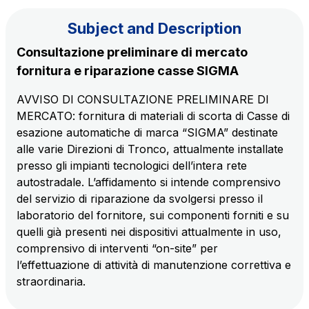
Subject and Description
The Group
Consultazione preliminare di mercato
fornitura e riparazione casse SIGMA
Discover our App
Movyon
AVVISO DI CONSULTAZIONE PRELIMINARE DI
The technology operator for the integration of
MERCATO: fornitura di materiali di scorta di Casse di
Scan the QR Code with your mobile phone's
Intelligent Transport Systems solutions
esazione automatiche di marca “SIGMA” destinate
camera to download the App
alle varie Direzioni di Tronco, attualmente installate
Tecne
presso gli impianti tecnologici dell’intera rete
Autostrade per l'Italia Group's engineering company
autostradale. L’affidamento si intende comprensivo
del servizio di riparazione da svolgersi presso il
Amplia
laboratorio del fornitore, sui componenti forniti e su
Italy's leading company in the construction of
quelli già presenti nei dispositivi attualmente in uso,
Find out more
complex infrastructures
comprensivo di interventi “on-site” per
l’effettuazione di attività di manutenzione correttiva e
straordinaria.
Elgea
Production and sale of energy from renewable