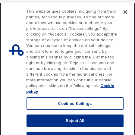
This website uses cookies, including from third
parties, for various purposes. To find out more
about how we use cookies or to change your
preferences, click on "Cookie settings". By
clicking on "Accept all cookies", you accept the
storage of all types of cookies on your device.
You can choose to keep the default settings,
and therefore not to give your consent, by
closing this banner by clicking the X at the top
right or by clicking on "Reject all" and you can
continue browsing the site in the absence of
different cookies from the technical ones. For
more information you can consult our cookie
Issued capital € 622.027.000,00, fully paid-up.
policy by clicking on the following link.
Cookie
Tax code, VAT number and Rome Companies' Register no. 07516911000
policy
C.C.I.A.A. Roma n. 1037417 - P.IVA: 07516911000 - Sede Legale: via A.
Bergamini, 50 - 00159 Roma
Cookies Settings
© 2026 Autostrade per l'Italia Spa, All rights reserved
803.111
info@autostrade.it
Reject All
GO TO TOP
Privacy
Cookies
Accessibility
Whistleblowing
Work with us