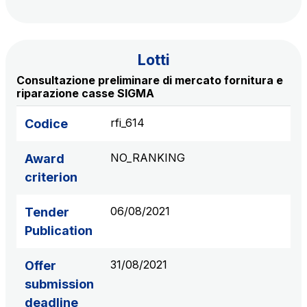
S.p.A.
Network Km: 6
Concession expiring in 2050
Lotti
Consultazione preliminare di mercato fornitura e
Raccordo Autostradale Valle d’Aosta S.p.A.
riparazione casse SIGMA
Network Km: 32
Concession expiring in 2032
rfi_614
Codice
Società Autostrada Tirrenica p.A.
NO_RANKING
Award
Network Km: 55
criterion
Concession expiring in 2028
06/08/2021
Tender
Tangenziale di Napoli S.p.A.
Publication
Network Km: 20
Concession expiring in 2037
31/08/2021
Offer
submission
deadline