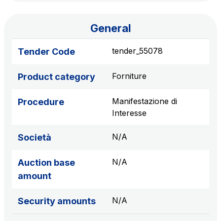
sources
General
AdMoving
tender_55078
Tender Code
Advertising spaces and services, event management
in service areas
Forniture
Product category
YouVerse
Manifestazione di
Procedure
Administrative, general and property management
Interesse
services
N/A
Società
Giovia
N/A
Auction base
Cleaning activities on outdoor sites, green areas and
amount
toilets
N/A
Security amounts
Società Italiana per il Traforo del Monte Bianco