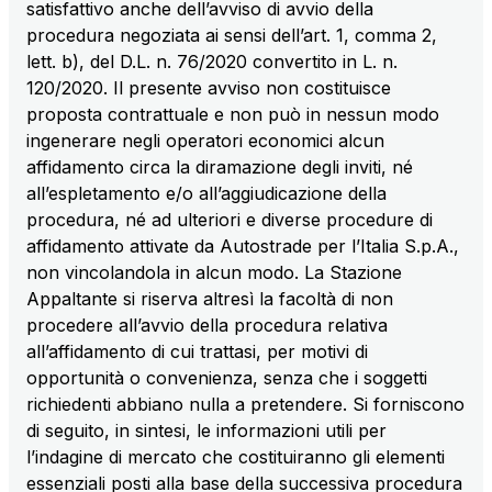
satisfattivo anche dell’avviso di avvio della
sources
procedura negoziata ai sensi dell’art. 1, comma 2,
lett. b), del D.L. n. 76/2020 convertito in L. n.
120/2020. Il presente avviso non costituisce
AdMoving
proposta contrattuale e non può in nessun modo
Advertising spaces and services, event management
ingenerare negli operatori economici alcun
in service areas
affidamento circa la diramazione degli inviti, né
all’espletamento e/o all’aggiudicazione della
procedura, né ad ulteriori e diverse procedure di
YouVerse
affidamento attivate da Autostrade per l’Italia S.p.A.,
Administrative, general and property management
non vincolandola in alcun modo. La Stazione
services
Appaltante si riserva altresì la facoltà di non
procedere all’avvio della procedura relativa
Giovia
all’affidamento di cui trattasi, per motivi di
Cleaning activities on outdoor sites, green areas and
opportunità o convenienza, senza che i soggetti
toilets
richiedenti abbiano nulla a pretendere. Si forniscono
di seguito, in sintesi, le informazioni utili per
l’indagine di mercato che costituiranno gli elementi
essenziali posti alla base della successiva procedura
Società Italiana per il Traforo del Monte Bianco