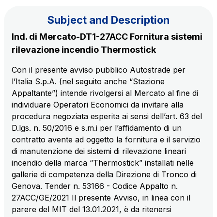
Subject and Description
The Group
Ind. di Mercato-DT1-27ACC Fornitura sistemi
rilevazione incendio Thermostick
Discover our App
Movyon
Con il presente avviso pubblico Autostrade per
The technology operator for the integration of
l’Italia S.p.A. (nel seguito anche “Stazione
Scan the QR Code with your mobile phone's
Intelligent Transport Systems solutions
Appaltante”) intende rivolgersi al Mercato al fine di
camera to download the App
individuare Operatori Economici da invitare alla
Tecne
procedura negoziata esperita ai sensi dell’art. 63 del
Autostrade per l'Italia Group's engineering company
D.lgs. n. 50/2016 e s.m.i per l’affidamento di un
contratto avente ad oggetto la fornitura e il servizio
Amplia
di manutenzione dei sistemi di rilevazione lineari
Italy's leading company in the construction of
incendio della marca “Thermostick” installati nelle
Find out more
complex infrastructures
gallerie di competenza della Direzione di Tronco di
Genova. Tender n. 53166 - Codice Appalto n.
27ACC/GE/2021 Il presente Avviso, in linea con il
Elgea
parere del MIT del 13.01.2021, è da ritenersi
Production and sale of energy from renewable