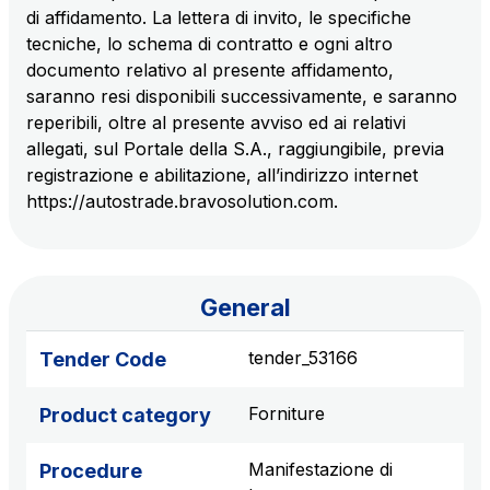
di affidamento. La lettera di invito, le specifiche
S.p.A.
tecniche, lo schema di contratto e ogni altro
Network Km: 6
documento relativo al presente affidamento,
Concession expiring in 2050
saranno resi disponibili successivamente, e saranno
reperibili, oltre al presente avviso ed ai relativi
Raccordo Autostradale Valle d’Aosta S.p.A.
allegati, sul Portale della S.A., raggiungibile, previa
Network Km: 32
registrazione e abilitazione, all’indirizzo internet
Concession expiring in 2032
https://autostrade.bravosolution.com.
Società Autostrada Tirrenica p.A.
Network Km: 55
Concession expiring in 2028
General
tender_53166
Tender Code
Tangenziale di Napoli S.p.A.
Network Km: 20
Forniture
Product category
Concession expiring in 2037
Manifestazione di
Procedure