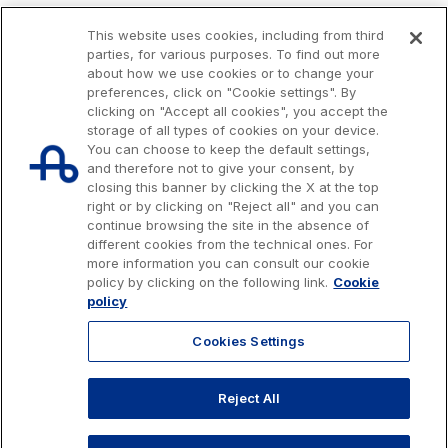
This website uses cookies, including from third
parties, for various purposes. To find out more
about how we use cookies or to change your
preferences, click on "Cookie settings". By
clicking on "Accept all cookies", you accept the
storage of all types of cookies on your device.
You can choose to keep the default settings,
and therefore not to give your consent, by
closing this banner by clicking the X at the top
right or by clicking on "Reject all" and you can
continue browsing the site in the absence of
different cookies from the technical ones. For
more information you can consult our cookie
Issued capital € 622.027.000,00, fully paid-up.
policy by clicking on the following link.
Cookie
Tax code, VAT number and Rome Companies' Register no. 07516911000
policy
C.C.I.A.A. Roma n. 1037417 - P.IVA: 07516911000 - Sede Legale: via A.
Bergamini, 50 - 00159 Roma
Cookies Settings
© 2026 Autostrade per l'Italia Spa, All rights reserved
803.111
info@autostrade.it
Reject All
GO TO TOP
Privacy
Cookies
Accessibility
Whistleblowing
Work with us