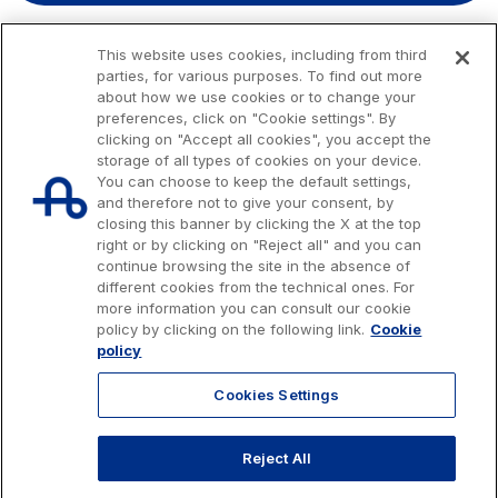
This website uses cookies, including from third
parties, for various purposes. To find out more
about how we use cookies or to change your
preferences, click on "Cookie settings". By
clicking on "Accept all cookies", you accept the
storage of all types of cookies on your device.
You can choose to keep the default settings,
and therefore not to give your consent, by
closing this banner by clicking the X at the top
right or by clicking on "Reject all" and you can
continue browsing the site in the absence of
different cookies from the technical ones. For
more information you can consult our cookie
Issued capital € 622.027.000,00, fully paid-up.
policy by clicking on the following link.
Cookie
Tax code, VAT number and Rome Companies' Register no. 07516911000
policy
C.C.I.A.A. Roma n. 1037417 - P.IVA: 07516911000 - Sede Legale: via A.
Bergamini, 50 - 00159 Roma
Cookies Settings
© 2026 Autostrade per l'Italia Spa, All rights reserved
803.111
info@autostrade.it
Reject All
GO TO TOP