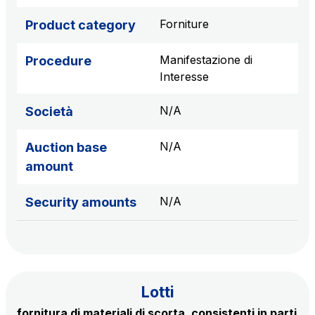
sources
Forniture
Product category
Manifestazione di
Procedure
AdMoving
Interesse
Advertising spaces and services, event management
in service areas
N/A
Società
YouVerse
N/A
Auction base
Administrative, general and property management
amount
services
N/A
Security amounts
Giovia
Cleaning activities on outdoor sites, green areas and
toilets
Lotti
fornitura di materiali di scorta, consistenti in parti
Società Italiana per il Traforo del Monte Bianco