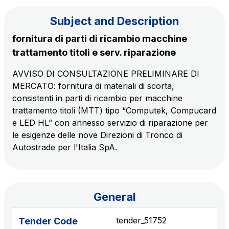
Subject and Description
The Group
fornitura di parti di ricambio macchine
trattamento titoli e serv. riparazione
Discover our App
Movyon
AVVISO DI CONSULTAZIONE PRELIMINARE DI
The technology operator for the integration of
MERCATO: fornitura di materiali di scorta,
Scan the QR Code with your mobile phone's
Intelligent Transport Systems solutions
consistenti in parti di ricambio per macchine
camera to download the App
trattamento titoli (MTT) tipo “Computek, Compucard
Tecne
e LED HL” con annesso servizio di riparazione per
Autostrade per l'Italia Group's engineering company
le esigenze delle nove Direzioni di Tronco di
Autostrade per l'Italia SpA.
Amplia
Italy's leading company in the construction of
Find out more
complex infrastructures
General
Elgea
tender_51752
Tender Code
Production and sale of energy from renewable