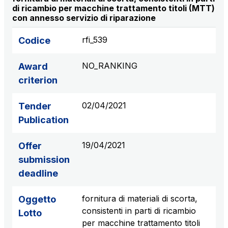
di ricambio per macchine trattamento titoli (MTT)
S.p.A.
con annesso servizio di riparazione
Network Km: 6
Concession expiring in 2050
rfi_539
Codice
Raccordo Autostradale Valle d’Aosta S.p.A.
NO_RANKING
Award
Network Km: 32
criterion
Concession expiring in 2032
02/04/2021
Tender
Società Autostrada Tirrenica p.A.
Publication
Network Km: 55
Concession expiring in 2028
19/04/2021
Offer
submission
Tangenziale di Napoli S.p.A.
deadline
Network Km: 20
Concession expiring in 2037
fornitura di materiali di scorta,
Oggetto
consistenti in parti di ricambio
Lotto
per macchine trattamento titoli