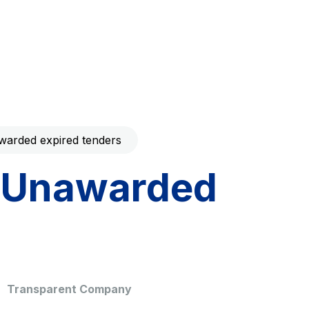
Code with your mobile
era to download the
Giovia
ral and
Cleaning activities on outdoor
t services
sites, green areas and toilets
arded expired tenders
Unawarded
dale Valle
Società Autostrada Tirrenica
p.A.
Network Km: 55
 in 2032
Concession expiring in 2028
Transparent Company