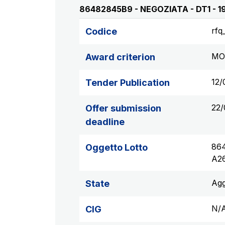
86482845B9 - NEGOZIATA - DT1 - 
rfq
Codice
MO
Award criterion
12/
Tender Publication
22/
Offer submission
deadline
86
Oggetto Lotto
A2
Agg
State
N/
CIG