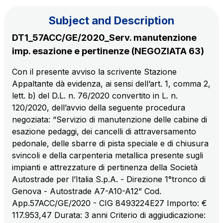
Subject and Description
The Group
DT1_57ACC/GE/2020_Serv. manutenzione
imp. esazione e pertinenze (NEGOZIATA 63)
Discover our App
Movyon
Con il presente avviso la scrivente Stazione
The technology operator for the integration of
Appaltante dà evidenza, ai sensi dell’art. 1, comma 2,
Scan the QR Code with your mobile phone's
Intelligent Transport Systems solutions
lett. b) del D.L. n. 76/2020 convertito in L. n.
camera to download the App
120/2020, dell’avvio della seguente procedura
Tecne
negoziata: “Servizio di manutenzione delle cabine di
Autostrade per l'Italia Group's engineering company
esazione pedaggi, dei cancelli di attraversamento
pedonale, delle sbarre di pista speciale e di chiusura
Amplia
svincoli e della carpenteria metallica presente sugli
Italy's leading company in the construction of
impianti e attrezzature di pertinenza della Società
Find out more
complex infrastructures
Autostrade per l’Italia S.p.A. - Direzione 1°tronco di
Genova - Autostrade A7-A10-A12” Cod.
App.57ACC/GE/2020 - CIG 8493224E27 Importo: €
Elgea
117.953,47 Durata: 3 anni Criterio di aggiudicazione:
Production and sale of energy from renewable