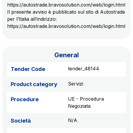
https://autostrade.bravosolution.com/web/login.html
S.p.A.
Il presente avviso è pubblicato sul sito di Autostrade
Network Km: 6
per l’Italia all’indirizzo:
Concession expiring in 2050
https://autostrade.bravosolution.com/web/login.html
Raccordo Autostradale Valle d’Aosta S.p.A.
Network Km: 32
Concession expiring in 2032
General
Società Autostrada Tirrenica p.A.
tender_48144
Tender Code
Network Km: 55
Concession expiring in 2028
Servizi
Product category
UE - Procedura
Tangenziale di Napoli S.p.A.
Procedure
Negoziata
Network Km: 20
Concession expiring in 2037
N/A
Società