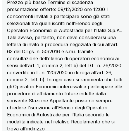
Prezzo più basso Termine di scadenza
sources
presentazione offerte: 09/12/2020 ore 12:00 I
concorrenti invitati a partecipare sono già stati
selezionati tra quelli iscritti nell’Elenco degli
AdMoving
Operatori Economici di Autostrade per l’Italia S.p.A..
Advertising spaces and services, event management
Tale avviso, pertanto, non deve considerarsi una
in service areas
lettera di invito a procedura negoziata di cui all’art.
63 del D.Lgs. n. 50/2016 e s.m.i. tramite
consultazione dell’elenco di operatori economici ai
YouVerse
sensi dell’art. 1, comma 2, lett b) del D.L. n. 76/2020
Administrative, general and property management
convertito in L. n. 120/2020 in deroga all’art. 36,
services
comma 2, lett. b). In ogni caso si rammenta che tutti
gli Operatori Economici interessati a partecipare alle
Giovia
procedure di affidamento future indette dalla
Cleaning activities on outdoor sites, green areas and
scrivente Stazione Appaltante possono sempre
toilets
chiedere l’iscrizione all’Elenco degli Operatori
Economici di Autostrade per l’Italia secondo le
modalità indicate nel relativo Regolamento che si
trova all’indirizzo
Società Italiana per il Traforo del Monte Bianco