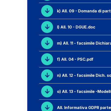
k) All. 09 - Domanda di par
l) All. 10 - DGUE.doc
m) All. 11 - facsimile Dichi
f) All. 04 - PSC.pdf
n) All. 12 - facsimile Dich. 
o) All. 13 - facsimile -Mode
All. Informativa GDPR part