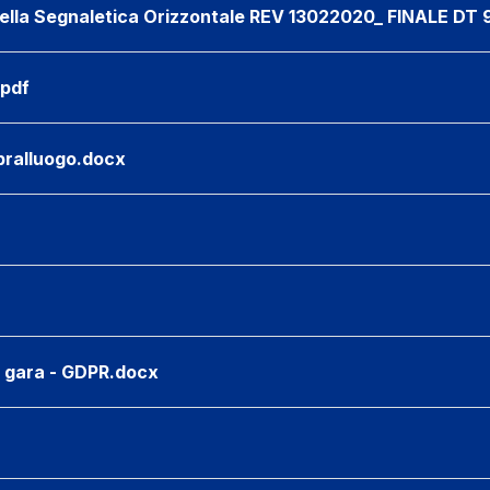
lla Segnaletica Orizzontale REV 13022020_ FINALE DT 9
pdf
pralluogo.docx
e gara - GDPR.docx