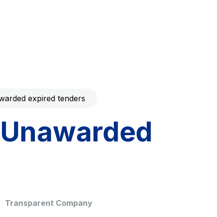
Code with your mobile
era to download the
Giovia
ral and
Cleaning activities on outdoor
t services
sites, green areas and toilets
arded expired tenders
Unawarded
dale Valle
Società Autostrada Tirrenica
p.A.
Network Km: 55
 in 2032
Concession expiring in 2028
Transparent Company