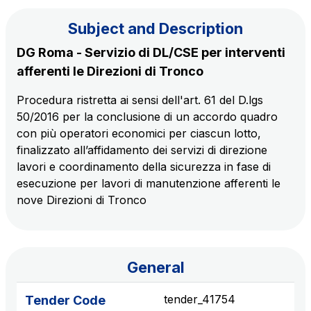
Subject and Description
The Group
DG Roma - Servizio di DL/CSE per interventi
afferenti le Direzioni di Tronco
Discover our App
Movyon
Procedura ristretta ai sensi dell'art. 61 del D.lgs
The technology operator for the integration of
50/2016 per la conclusione di un accordo quadro
Scan the QR Code with your mobile phone's
Intelligent Transport Systems solutions
con più operatori economici per ciascun lotto,
camera to download the App
finalizzato all’affidamento dei servizi di direzione
Tecne
lavori e coordinamento della sicurezza in fase di
Autostrade per l'Italia Group's engineering company
esecuzione per lavori di manutenzione afferenti le
nove Direzioni di Tronco
Amplia
Italy's leading company in the construction of
Find out more
complex infrastructures
General
Elgea
tender_41754
Tender Code
Production and sale of energy from renewable