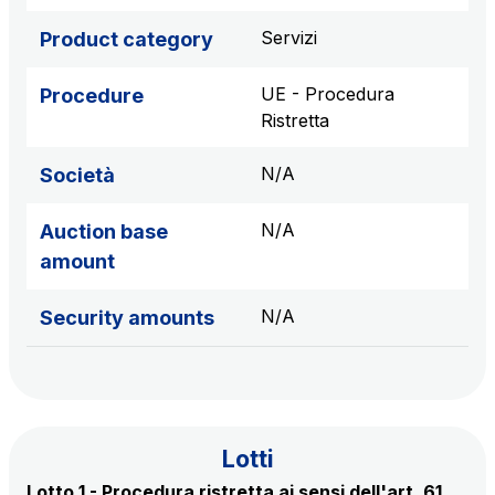
sources
Servizi
Product category
UE - Procedura
Procedure
AdMoving
Ristretta
Advertising spaces and services, event management
in service areas
N/A
Società
YouVerse
N/A
Auction base
Administrative, general and property management
amount
services
N/A
Security amounts
Giovia
Cleaning activities on outdoor sites, green areas and
toilets
Lotti
Lotto 1 - Procedura ristretta ai sensi dell'art. 61
Società Italiana per il Traforo del Monte Bianco