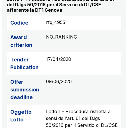
del D.lgs 50/2016 per il Servizio di DL/CSE
S.p.A.
afferente la DT1 Genova
Network Km: 6
Concession expiring in 2050
rfq_4955
Codice
Raccordo Autostradale Valle d’Aosta S.p.A.
NO_RANKING
Award
Network Km: 32
criterion
Concession expiring in 2032
17/04/2020
Tender
Società Autostrada Tirrenica p.A.
Publication
Network Km: 55
Concession expiring in 2028
09/06/2020
Offer
submission
Tangenziale di Napoli S.p.A.
deadline
Network Km: 20
Concession expiring in 2037
Lotto 1 - Procedura ristretta ai
Oggetto
sensi dell'art. 61 del D.lgs
Lotto
50/2016 per il Servizio di DL/CSE