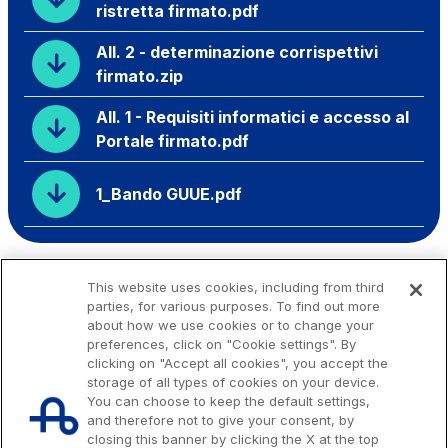
ristretta firmato.pdf
All. 2 - determinazione corrispettivi
firmato.zip
All. 1 - Requisiti informatici e accesso al
Portale firmato.pdf
1_Bando GUUE.pdf
This website uses cookies, including from third
parties, for various purposes. To find out more
about how we use cookies or to change your
preferences, click on "Cookie settings". By
clicking on "Accept all cookies", you accept the
storage of all types of cookies on your device.
You can choose to keep the default settings,
and therefore not to give your consent, by
closing this banner by clicking the X at the top