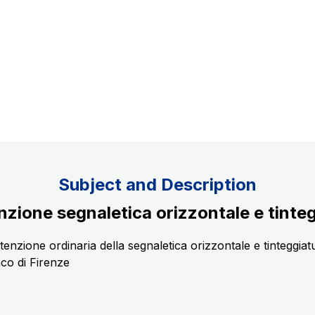
Concession expiring in 2037
uppliers
Subject and Description
zione segnaletica orizzontale e tintegg
ne ordinaria della segnaletica orizzontale e tinteggiatura d
co di Firenze