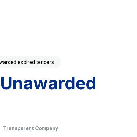
Code with your mobile
era to download the
Giovia
ral and
Cleaning activities on outdoor
t services
sites, green areas and toilets
arded expired tenders
Unawarded
dale Valle
Società Autostrada Tirrenica
p.A.
Network Km: 55
 in 2032
Concession expiring in 2028
Transparent Company