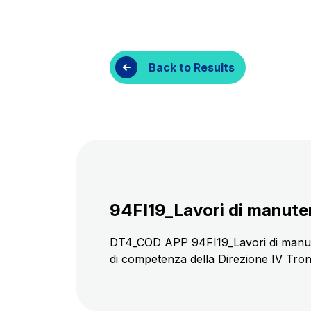
Customer services
Procurement and s
Back to Results
94FI19_Lavori di manuten
DT4_COD APP 94FI19_Lavori di manutenzio
di competenza della Direzione IV Tron