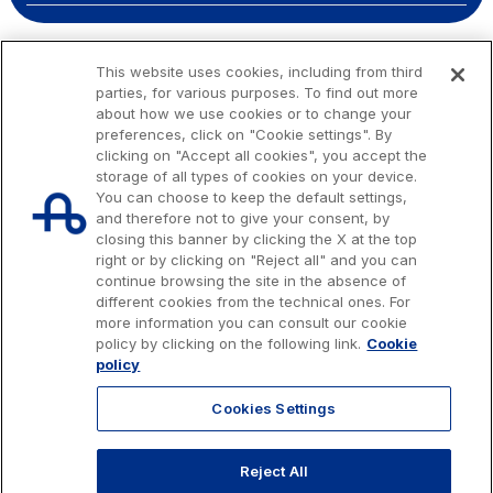
This website uses cookies, including from third
parties, for various purposes. To find out more
about how we use cookies or to change your
preferences, click on "Cookie settings". By
clicking on "Accept all cookies", you accept the
storage of all types of cookies on your device.
You can choose to keep the default settings,
and therefore not to give your consent, by
closing this banner by clicking the X at the top
right or by clicking on "Reject all" and you can
continue browsing the site in the absence of
different cookies from the technical ones. For
more information you can consult our cookie
Issued capital € 622.027.000,00, fully paid-up.
policy by clicking on the following link.
Cookie
Tax code, VAT number and Rome Companies' Register no. 07516911000
policy
C.C.I.A.A. Roma n. 1037417 - P.IVA: 07516911000 - Sede Legale: via A.
Bergamini, 50 - 00159 Roma
Cookies Settings
© 2026 Autostrade per l'Italia Spa, All rights reserved
803.111
info@autostrade.it
Reject All