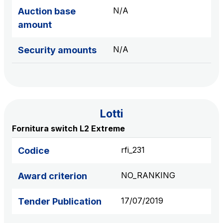
N/A
S.p.A.
Auction base
Network Km: 6
amount
Concession expiring in 2050
N/A
Security amounts
Raccordo Autostradale Valle d’Aosta S.p.A.
Network Km: 32
Concession expiring in 2032
Lotti
Società Autostrada Tirrenica p.A.
Network Km: 55
Fornitura switch L2 Extreme
Concession expiring in 2028
rfi_231
Codice
Tangenziale di Napoli S.p.A.
NO_RANKING
Award criterion
Network Km: 20
Concession expiring in 2037
17/07/2019
Tender Publication