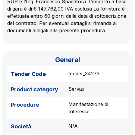
RUP è l’Ing. Francesco Spadafora. L’importo a base
sources
di gara è di € 147.762,00 IVA esclusa La fornitura è
effettuata entro 60 giorni dalla data di sottoscrizione
del contratto. Per eventuali dettagli si rimanda ai
AdMoving
documenti allegati alla presente procedura
Advertising spaces and services, event management
in service areas
General
YouVerse
Administrative, general and property management
tender_34273
Tender Code
services
Servizi
Product category
Giovia
Cleaning activities on outdoor sites, green areas and
Manifestazione di
Procedure
toilets
Interesse
N/A
Società
Società Italiana per il Traforo del Monte Bianco