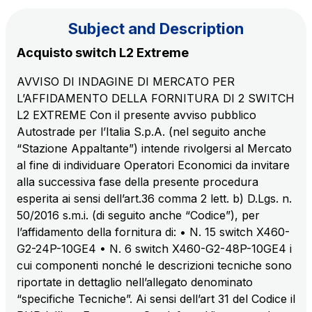
Subject and Description
The Group
Acquisto switch L2 Extreme
AVVISO DI INDAGINE DI MERCATO PER
Discover our App
Movyon
L’AFFIDAMENTO DELLA FORNITURA DI 2 SWITCH
The technology operator for the integration of
L2 EXTREME Con il presente avviso pubblico
Scan the QR Code with your mobile phone's
Intelligent Transport Systems solutions
Autostrade per l’Italia S.p.A. (nel seguito anche
camera to download the App
“Stazione Appaltante”) intende rivolgersi al Mercato
Tecne
al fine di individuare Operatori Economici da invitare
Autostrade per l'Italia Group's engineering company
alla successiva fase della presente procedura
esperita ai sensi dell’art.36 comma 2 lett. b) D.Lgs. n.
Amplia
50/2016 s.m.i. (di seguito anche “Codice”), per
Italy's leading company in the construction of
l’affidamento della fornitura di: • N. 15 switch X460-
Find out more
complex infrastructures
G2-24P-10GE4 • N. 6 switch X460-G2-48P-10GE4 i
cui componenti nonché le descrizioni tecniche sono
riportate in dettaglio nell’allegato denominato
Elgea
“specifiche Tecniche”. Ai sensi dell’art 31 del Codice il
Production and sale of energy from renewable