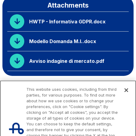
Attachments
HWTP - Informativa GDPR.docx
Modello Domanda M.I..docx
Avviso indagine di mercato.pdf
This website uses cookies, including from third
parties, for various purposes. To find out more
about how we use cookies or to change your
preferences, click on "Cookie settings". By
clicking on "Accept all cookies", you accept the
storage of all types of cookies on your device.
You can choose to keep the default settings,
and therefore not to give your consent, by
closing this banner by clicking the X at the top