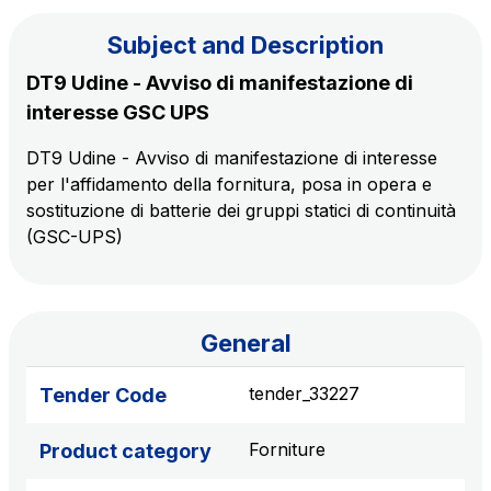
Subject and Description
The Group
DT9 Udine - Avviso di manifestazione di
interesse GSC UPS
Discover our App
Movyon
DT9 Udine - Avviso di manifestazione di interesse
The technology operator for the integration of
per l'affidamento della fornitura, posa in opera e
Scan the QR Code with your mobile phone's
Intelligent Transport Systems solutions
sostituzione di batterie dei gruppi statici di continuità
camera to download the App
(GSC-UPS)
Tecne
Autostrade per l'Italia Group's engineering company
Amplia
General
Italy's leading company in the construction of
Find out more
complex infrastructures
tender_33227
Tender Code
Forniture
Product category
Elgea
Production and sale of energy from renewable