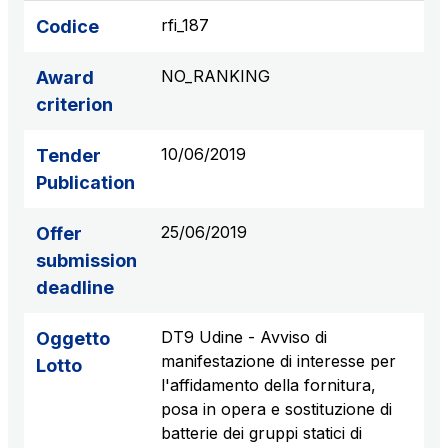
S.p.A.
rfi_187
Codice
Network Km: 6
Concession expiring in 2050
NO_RANKING
Award
criterion
Raccordo Autostradale Valle d’Aosta S.p.A.
Network Km: 32
10/06/2019
Tender
Concession expiring in 2032
Publication
Società Autostrada Tirrenica p.A.
25/06/2019
Offer
Network Km: 55
submission
Concession expiring in 2028
deadline
Tangenziale di Napoli S.p.A.
DT9 Udine - Avviso di
Oggetto
Network Km: 20
manifestazione di interesse per
Lotto
Concession expiring in 2037
l'affidamento della fornitura,
posa in opera e sostituzione di
batterie dei gruppi statici di