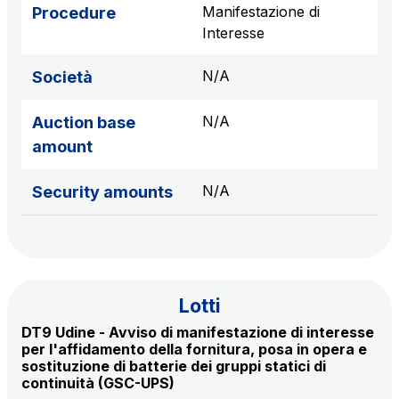
sources
Manifestazione di
Procedure
Interesse
N/A
Società
AdMoving
Advertising spaces and services, event management
N/A
Auction base
in service areas
amount
YouVerse
N/A
Security amounts
Administrative, general and property management
services
Giovia
Cleaning activities on outdoor sites, green areas and
Lotti
toilets
DT9 Udine - Avviso di manifestazione di interesse
per l'affidamento della fornitura, posa in opera e
sostituzione di batterie dei gruppi statici di
continuità (GSC-UPS)
Società Italiana per il Traforo del Monte Bianco