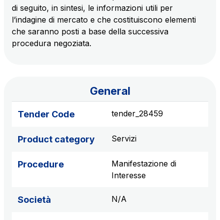
di seguito, in sintesi, le informazioni utili per
S.p.A.
l’indagine di mercato e che costituiscono elementi
Network Km: 6
che saranno posti a base della successiva
Concession expiring in 2050
procedura negoziata.
Raccordo Autostradale Valle d’Aosta S.p.A.
Network Km: 32
Concession expiring in 2032
General
Società Autostrada Tirrenica p.A.
tender_28459
Tender Code
Network Km: 55
Concession expiring in 2028
Servizi
Product category
Manifestazione di
Tangenziale di Napoli S.p.A.
Procedure
Interesse
Network Km: 20
Concession expiring in 2037
N/A
Società