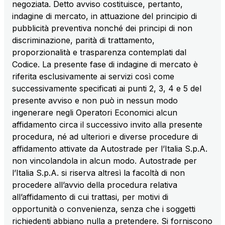
negoziata. Detto avviso costituisce, pertanto,
sources
indagine di mercato, in attuazione del principio di
pubblicità preventiva nonché dei principi di non
discriminazione, parità di trattamento,
AdMoving
proporzionalità e trasparenza contemplati dal
Advertising spaces and services, event management
Codice. La presente fase di indagine di mercato è
in service areas
riferita esclusivamente ai servizi così come
successivamente specificati ai punti 2, 3, 4 e 5 del
presente avviso e non può in nessun modo
YouVerse
ingenerare negli Operatori Economici alcun
Administrative, general and property management
affidamento circa il successivo invito alla presente
services
procedura, né ad ulteriori e diverse procedure di
affidamento attivate da Autostrade per l’Italia S.p.A.
Giovia
non vincolandola in alcun modo. Autostrade per
Cleaning activities on outdoor sites, green areas and
l’Italia S.p.A. si riserva altresì la facoltà di non
toilets
procedere all’avvio della procedura relativa
all’affidamento di cui trattasi, per motivi di
opportunità o convenienza, senza che i soggetti
richiedenti abbiano nulla a pretendere. Si forniscono
Società Italiana per il Traforo del Monte Bianco