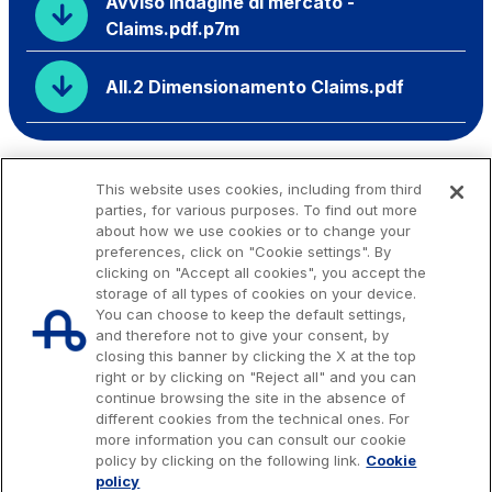
Avviso indagine di mercato -
Claims.pdf.p7m
All.2 Dimensionamento Claims.pdf
This website uses cookies, including from third
parties, for various purposes. To find out more
about how we use cookies or to change your
preferences, click on "Cookie settings". By
clicking on "Accept all cookies", you accept the
storage of all types of cookies on your device.
You can choose to keep the default settings,
and therefore not to give your consent, by
closing this banner by clicking the X at the top
right or by clicking on "Reject all" and you can
continue browsing the site in the absence of
different cookies from the technical ones. For
more information you can consult our cookie
Issued capital € 622.027.000,00, fully paid-up.
policy by clicking on the following link.
Cookie
Tax code, VAT number and Rome Companies' Register no. 07516911000
policy