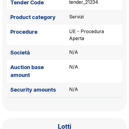
tender_21234
Tender Code
sources
Servizi
Product category
AdMoving
UE - Procedura
Procedure
Advertising spaces and services, event management
Aperta
in service areas
N/A
Società
YouVerse
Administrative, general and property management
N/A
Auction base
services
amount
Giovia
N/A
Security amounts
Cleaning activities on outdoor sites, green areas and
toilets
Lotti
Società Italiana per il Traforo del Monte Bianco