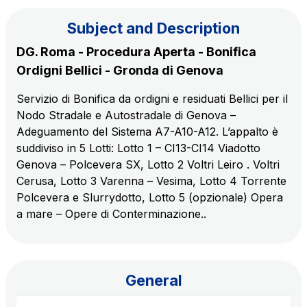
Subject and Description
The Group
DG. Roma - Procedura Aperta - Bonifica
Ordigni Bellici - Gronda di Genova
Discover our App
Movyon
Servizio di Bonifica da ordigni e residuati Bellici per il
The technology operator for the integration of
Nodo Stradale e Autostradale di Genova –
Scan the QR Code with your mobile phone's
Intelligent Transport Systems solutions
Adeguamento del Sistema A7-A10-A12. L’appalto è
camera to download the App
suddiviso in 5 Lotti: Lotto 1 – CI13-CI14 Viadotto
Tecne
Genova – Polcevera SX, Lotto 2 Voltri Leiro . Voltri
Autostrade per l'Italia Group's engineering company
Cerusa, Lotto 3 Varenna – Vesima, Lotto 4 Torrente
Polcevera e Slurrydotto, Lotto 5 (opzionale) Opera
Amplia
a mare – Opere di Conterminazione..
Italy's leading company in the construction of
Find out more
complex infrastructures
General
Elgea
Production and sale of energy from renewable