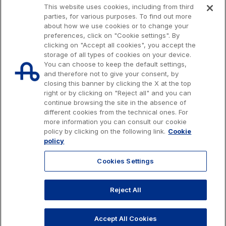
This website uses cookies, including from third
parties, for various purposes. To find out more
about how we use cookies or to change your
preferences, click on "Cookie settings". By
clicking on "Accept all cookies", you accept the
storage of all types of cookies on your device.
You can choose to keep the default settings,
and therefore not to give your consent, by
closing this banner by clicking the X at the top
right or by clicking on "Reject all" and you can
continue browsing the site in the absence of
different cookies from the technical ones. For
more information you can consult our cookie
Issued capital € 622.027.000,00, fully paid-up.
policy by clicking on the following link.
Cookie
Tax code, VAT number and Rome Companies' Register no. 07516911000
policy
C.C.I.A.A. Roma n. 1037417 - P.IVA: 07516911000 - Sede Legale: via A.
Bergamini, 50 - 00159 Roma
Cookies Settings
© 2026 Autostrade per l'Italia Spa, All rights reserved
803.111
info@autostrade.it
Reject All
GO TO TOP
Privacy
Cookies
Accessibility
Whistleblowing
Work with us
Accept All Cookies