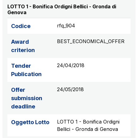
LOTTO 1 - Bonifica Ordigni Bellici - Gronda di
S.p.A.
Genova
Network Km: 6
Concession expiring in 2050
rfq_904
Codice
Raccordo Autostradale Valle d’Aosta S.p.A.
BEST_ECONOMICAL_OFFER
Award
Network Km: 32
criterion
Concession expiring in 2032
24/04/2018
Tender
Società Autostrada Tirrenica p.A.
Publication
Network Km: 55
Concession expiring in 2028
24/05/2018
Offer
submission
Tangenziale di Napoli S.p.A.
deadline
Network Km: 20
Concession expiring in 2037
LOTTO 1 - Bonifica Ordigni
Oggetto Lotto
Bellici - Gronda di Genova