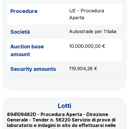
sources
UE - Procedura
Procedure
Aperta
AdMoving
Autostrade per l'Italia
Società
Advertising spaces and services, event management
in service areas
10.000.000,00 €
Auction base
amount
YouVerse
Administrative, general and property management
119.904,28 €
Security amounts
services
Giovia
Cleaning activities on outdoor sites, green areas and
toilets
Lotti
894109482D - Procedura Aperta - Direzione
Generale - Tender n. 56220 Servizio di prove di
laboratorio e indagini in sito da effettuarsi nelle
Società Italiana per il Traforo del Monte Bianco