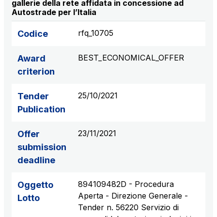
gallerie della rete affidata in concessione ad
S.p.A.
Autostrade per l’Italia
Network Km: 6
rfq_10705
Codice
Concession expiring in 2050
BEST_ECONOMICAL_OFFER
Award
Raccordo Autostradale Valle d’Aosta S.p.A.
criterion
Network Km: 32
Concession expiring in 2032
25/10/2021
Tender
Publication
Società Autostrada Tirrenica p.A.
Network Km: 55
23/11/2021
Offer
Concession expiring in 2028
submission
deadline
Tangenziale di Napoli S.p.A.
Network Km: 20
894109482D - Procedura
Oggetto
Concession expiring in 2037
Aperta - Direzione Generale -
Lotto
Tender n. 56220 Servizio di