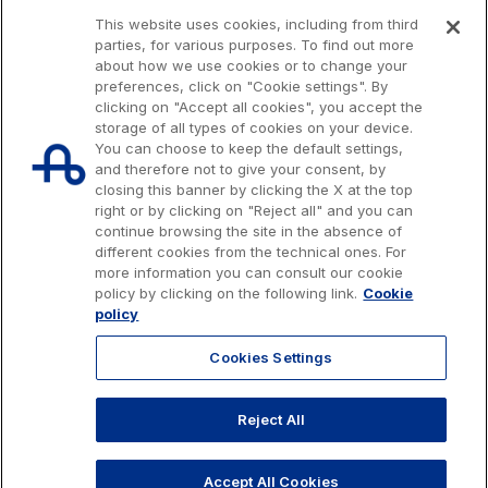
This website uses cookies, including from third
parties, for various purposes. To find out more
about how we use cookies or to change your
preferences, click on "Cookie settings". By
clicking on "Accept all cookies", you accept the
storage of all types of cookies on your device.
You can choose to keep the default settings,
and therefore not to give your consent, by
closing this banner by clicking the X at the top
right or by clicking on "Reject all" and you can
continue browsing the site in the absence of
different cookies from the technical ones. For
more information you can consult our cookie
Issued capital € 622.027.000,00, fully paid-up.
policy by clicking on the following link.
Cookie
Tax code, VAT number and Rome Companies' Register no. 07516911000
policy
C.C.I.A.A. Roma n. 1037417 - P.IVA: 07516911000 - Sede Legale: via A.
Bergamini, 50 - 00159 Roma
Cookies Settings
© 2026 Autostrade per l'Italia Spa, All rights reserved
803.111
info@autostrade.it
Reject All
GO TO TOP
Privacy
Cookies
Accessibility
Whistleblowing
Work with us
Accept All Cookies