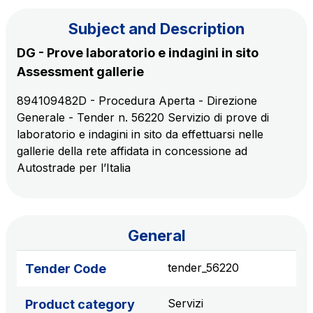
Subject and Description
The Group
DG - Prove laboratorio e indagini in sito
Assessment gallerie
Discover our App
Movyon
894109482D - Procedura Aperta - Direzione
The technology operator for the integration of
Generale - Tender n. 56220 Servizio di prove di
Scan the QR Code with your mobile phone's
Intelligent Transport Systems solutions
laboratorio e indagini in sito da effettuarsi nelle
camera to download the App
gallerie della rete affidata in concessione ad
Tecne
Autostrade per l’Italia
Autostrade per l'Italia Group's engineering company
Amplia
Italy's leading company in the construction of
General
Find out more
complex infrastructures
tender_56220
Tender Code
Elgea
Servizi
Product category
Production and sale of energy from renewable