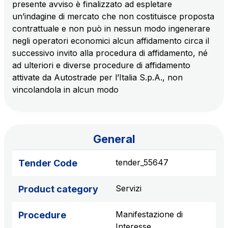
presente avviso è finalizzato ad espletare
sources
un’indagine di mercato che non costituisce proposta
contrattuale e non può in nessun modo ingenerare
negli operatori economici alcun affidamento circa il
AdMoving
successivo invito alla procedura di affidamento, né
Advertising spaces and services, event management
ad ulteriori e diverse procedure di affidamento
in service areas
attivate da Autostrade per l’Italia S.p.A., non
vincolandola in alcun modo
YouVerse
Administrative, general and property management
services
General
Giovia
tender_55647
Tender Code
Cleaning activities on outdoor sites, green areas and
toilets
Servizi
Product category
Manifestazione di
Procedure
Interesse
Società Italiana per il Traforo del Monte Bianco