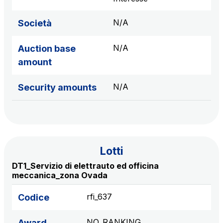
S.p.A.
N/A
Network Km: 6
Società
Concession expiring in 2050
N/A
Auction base
amount
Raccordo Autostradale Valle d’Aosta S.p.A.
Network Km: 32
Concession expiring in 2032
N/A
Security amounts
Società Autostrada Tirrenica p.A.
Network Km: 55
Concession expiring in 2028
Lotti
DT1_Servizio di elettrauto ed officina
Tangenziale di Napoli S.p.A.
meccanica_zona Ovada
Network Km: 20
Concession expiring in 2037
rfi_637
Codice
NO_RANKING
Award