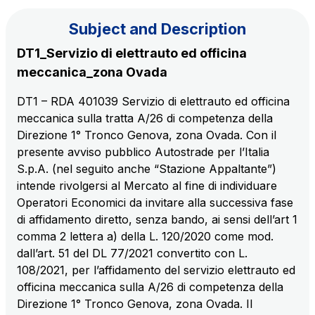
Subject and Description
The Group
DT1_Servizio di elettrauto ed officina
meccanica_zona Ovada
Discover our App
Movyon
DT1 – RDA 401039 Servizio di elettrauto ed officina
The technology operator for the integration of
meccanica sulla tratta A/26 di competenza della
Scan the QR Code with your mobile phone's
Intelligent Transport Systems solutions
Direzione 1° Tronco Genova, zona Ovada. Con il
camera to download the App
presente avviso pubblico Autostrade per l’Italia
Tecne
S.p.A. (nel seguito anche “Stazione Appaltante”)
Autostrade per l'Italia Group's engineering company
intende rivolgersi al Mercato al fine di individuare
Operatori Economici da invitare alla successiva fase
Amplia
di affidamento diretto, senza bando, ai sensi dell’art 1
Italy's leading company in the construction of
comma 2 lettera a) della L. 120/2020 come mod.
Find out more
complex infrastructures
dall’art. 51 del DL 77/2021 convertito con L.
108/2021, per l’affidamento del servizio elettrauto ed
officina meccanica sulla A/26 di competenza della
Elgea
Direzione 1° Tronco Genova, zona Ovada. Il
Production and sale of energy from renewable