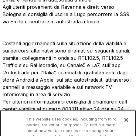
sources
Agli utenti provenienti da Ravenna e diretti verso
Bologna si consiglia di uscire a Lugo percorrere la SS9
via Emilia e rientrare in autostrada a Imola.
AdMoving
Advertising spaces and services, event management
Costanti aggiornamenti sulla situazione della viabilità e
in service areas
sui percorsi alternativi sono diramati sui seguenti canali:
tramite i collegamenti in onda su RTL102.5, RTL102.5
YouVerse
Traffic e su Rai Isoradio, su Canale5 e La7, sull'app
Administrative, general and property management
“Autostrade per l'Italia”, scaricabile gratuitamente dagli
services
store Android e Apple, sul sito autostrade.it, attraverso i
pannelli a messaggio variabile e sul network TV
Giovia
Infomoving in area di servizio.
Cleaning activities on outdoor sites, green areas and
Per ulteriori informazioni si consiglia di chiamare il call
toilets
center viabilità al numero 803.111 attivo 24 ore su 24
This website uses cookies, including from third
parties, for various purposes. To find out more
about how we use cookies or to change your
Società Italiana per il Traforo del Monte Bianco