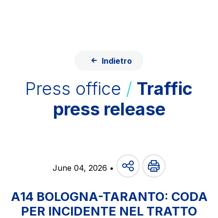
Skip to content
Skip to Main Menu
ITA
ENG
About Us
Network
Indietro
Work with us
Info traffic
Press office
/
Traffic
Investor Relations
press release
Safety Interventions and
Technologies
Sustainability
June 04, 2026 •
Media
Customer services
A14 BOLOGNA-TARANTO: CODA
Procurement and suppliers
PER INCIDENTE NEL TRATTO