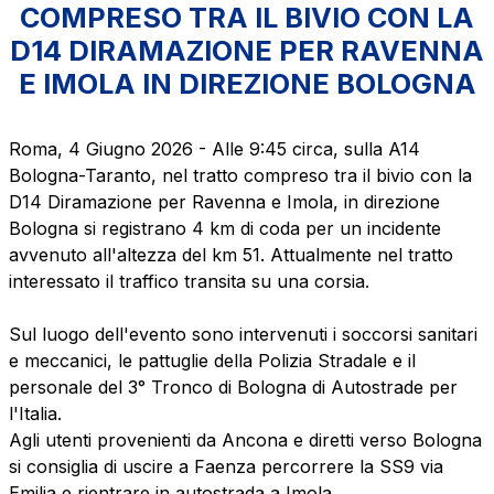
COMPRESO TRA IL BIVIO CON LA
D14 DIRAMAZIONE PER RAVENNA
The Group
E IMOLA IN DIREZIONE BOLOGNA
Discover our App
Movyon
Roma, 4 Giugno 2026 - Alle 9:45 circa, sulla A14
The technology operator for the integration of
Bologna-Taranto, nel tratto compreso tra il bivio con la
Scan the QR Code with your mobile phone's
Intelligent Transport Systems solutions
D14 Diramazione per Ravenna e Imola, in direzione
camera to download the App
Bologna si registrano 4 km di coda per un incidente
Tecne
avvenuto all'altezza del km 51. Attualmente nel tratto
Autostrade per l'Italia Group's engineering company
interessato il traffico transita su una corsia.
Sul luogo dell'evento sono intervenuti i soccorsi sanitari
Amplia
e meccanici, le pattuglie della Polizia Stradale e il
Italy's leading company in the construction of
personale del 3° Tronco di Bologna di Autostrade per
Find out more
complex infrastructures
l'Italia.
Agli utenti provenienti da Ancona e diretti verso Bologna
Elgea
si consiglia di uscire a Faenza percorrere la SS9 via
Production and sale of energy from renewable
Emilia e rientrare in autostrada a Imola.