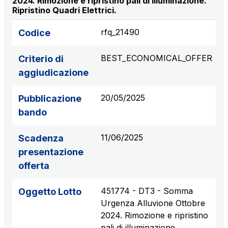
2024. Rimozione e ripristino pali di illuminazione.
Scadenza concessione: 2050
Ripristino Quadri Elettrici.
rfq_21490
Codice
Raccordo Autostradale Valle d’Aosta S.p.A.
Km rete: 32
Scadenza concessione: 2032
BEST_ECONOMICAL_OFFER
Criterio di
aggiudicazione
Società Autostrada Tirrenica p.A.
20/05/2025
Pubblicazione
Km rete: 55
Scadenza concessione: 2028
bando
11/06/2025
Scadenza
Tangenziale di Napoli S.p.A.
Km rete: 20
presentazione
Scadenza concessione: 2037
offerta
451774 - DT3 - Somma
Oggetto Lotto
Urgenza Alluvione Ottobre
2024. Rimozione e ripristino
pali di illuminazione.