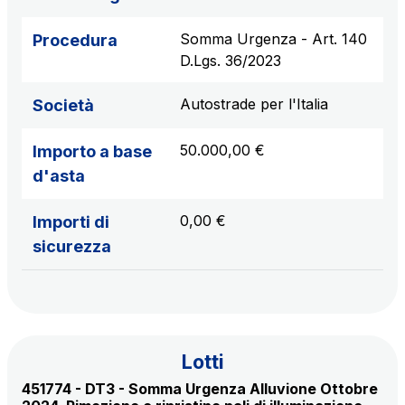
Somma Urgenza - Art. 140
Procedura
AdMoving
D.Lgs. 36/2023
spazi, servizi pubblicitari, gestione eventi nelle aree
di servizio
Autostrade per l'Italia
Società
50.000,00 €
Importo a base
YouVerse
servizi amministrativi, generali, gestione immobili
d'asta
0,00 €
Importi di
Giovia
sicurezza
attività di pulizia su piazzali esterni, superfici a verde
e servizi igienici
Società Italiana per il Traforo del Monte Bianco
Lotti
S.p.A.
451774 - DT3 - Somma Urgenza Alluvione Ottobre
Km rete: 6