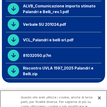
ALVB_Comunicazione importo stimato
Palandri e Belli_rev.1.pdf
Verbale SU 201024.pdf
VCL_Palandri e belli srl.pdf
81032050.p7m
Riscontro UVLA 1597_2025 Palandri e
Belli.zip
Questo sito web utilizza i cookie, anche di terze
parti, per finalità diverse. Per saperne di più su
come utilizziamo i cookie o per modificare le