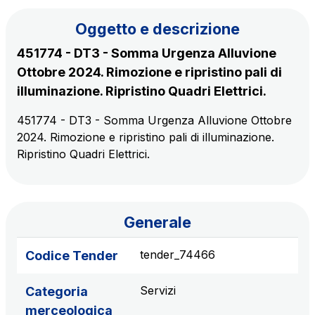
Il gruppo
Oggetto e descrizione
451774 - DT3 - Somma Urgenza Alluvione
Scopri la nostra App
Movyon
Ottobre 2024. Rimozione e ripristino pali di
L'operatore tecnologico per l'integrazione di
illuminazione. Ripristino Quadri Elettrici.
Inquadra il QR Code con la fotocamera del tuo
soluzioni di Intelligent Transport Systems
cellulare per scaricare l’App
451774 - DT3 - Somma Urgenza Alluvione Ottobre
Tecne
2024. Rimozione e ripristino pali di illuminazione.
La società di ingegneria del gruppo Autostrade per
Ripristino Quadri Elettrici.
l’Italia
Amplia
Generale
Vai alla pagina
Società leader in Italia nella realizzazione di
infrastrutture complesse
tender_74466
Codice Tender
Elgea
Servizi
Categoria
Produzione e vendita di energia da fonti rinnovabili
merceologica