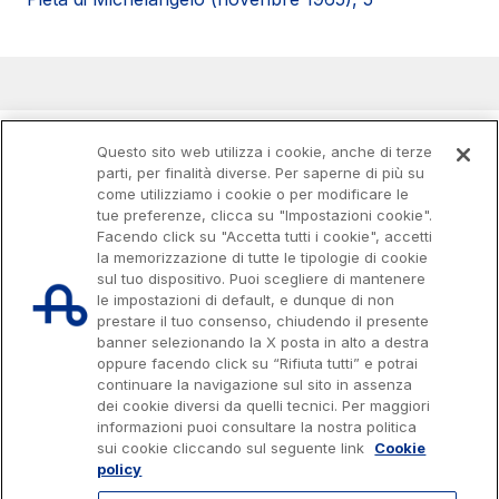
Questo sito web utilizza i cookie, anche di terze
parti, per finalità diverse. Per saperne di più su
come utilizziamo i cookie o per modificare le
tue preferenze, clicca su "Impostazioni cookie".
Facendo click su "Accetta tutti i cookie", accetti
la memorizzazione di tutte le tipologie di cookie
sul tuo dispositivo. Puoi scegliere di mantenere
le impostazioni di default, e dunque di non
prestare il tuo consenso, chiudendo il presente
banner selezionando la X posta in alto a destra
oppure facendo click su “Rifiuta tutti” e potrai
continuare la navigazione sul sito in assenza
dei cookie diversi da quelli tecnici. Per maggiori
Capitale sociale € 622.027.000,00 interamente versato
Codice fiscale e n. di iscrizione al Registro delle Imprese di Roma
informazioni puoi consultare la nostra politica
07516911000
sui cookie cliccando sul seguente link
Cookie
C.C.I.A.A. Roma n. 1037417 - P.IVA: 07516911000 - Sede Legale: via A.
policy
Bergamini, 50 - 00159 Roma