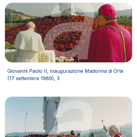
Società Italiana per il Traforo del Monte Bianco
S.p.A.
Km rete: 6
Scadenza concessione: 2050
Raccordo Autostradale Valle d’Aosta S.p.A.
Km rete: 32
Scadenza concessione: 2032
Giovanni Paolo II, inaugurazione Madonna di Orte
(17 settembre 1989), 3
Società Autostrada Tirrenica p.A.
Km rete: 55
Scadenza concessione: 2028
Tangenziale di Napoli S.p.A.
Km rete: 20
Scadenza concessione: 2037