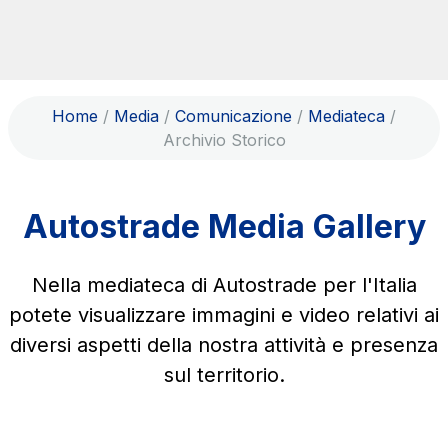
Salta al contenuto principale
Salta al menu principale
Cerca sul sito
Home
/
Media
/
Comunicazione
/
Mediateca
/
ITA
ENG
Archivio Storico
Chi siamo
Rete
Autostrade Media Gallery
Lavora con noi
Info Viabilità
Nella mediateca di Autostrade per l'Italia
Investor Relations
potete visualizzare immagini e video relativi ai
diversi aspetti della nostra attività e presenza
Tecnologie e Sicurezza
sul territorio.
Sostenibilità
Media