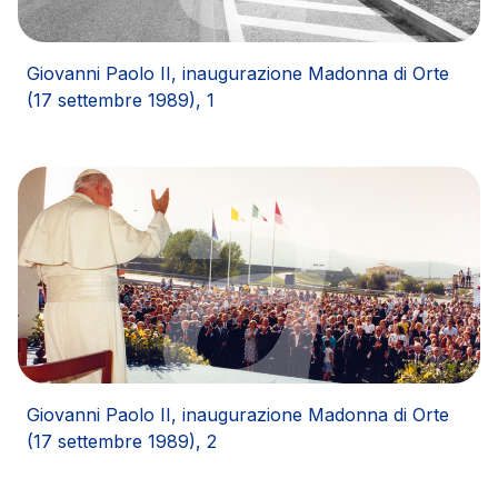
infrastrutture complesse
Elgea
Giovanni Paolo II, inaugurazione Madonna di Orte
Produzione e vendita di energia da fonti rinnovabili
(17 settembre 1989), 1
AdMoving
spazi, servizi pubblicitari, gestione eventi nelle aree
di servizio
YouVerse
servizi amministrativi, generali, gestione immobili
Giovia
Giovanni Paolo II, inaugurazione Madonna di Orte
attività di pulizia su piazzali esterni, superfici a verde
(17 settembre 1989), 2
e servizi igienici