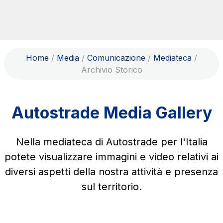
Salta al contenuto principale
Salta al menu principale
Cerca sul sito
Home
/
Media
/
Comunicazione
/
Mediateca
/
ITA
ENG
Archivio Storico
Chi siamo
Rete
Autostrade Media Gallery
Lavora con noi
Info Viabilità
Nella mediateca di Autostrade per l'Italia
Investor Relations
potete visualizzare immagini e video relativi ai
diversi aspetti della nostra attività e presenza
Tecnologie e Sicurezza
sul territorio.
Sostenibilità
Media