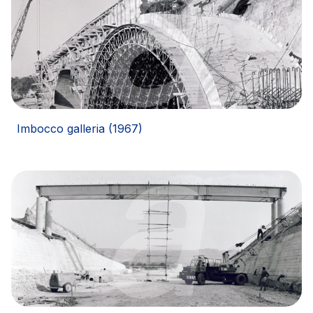
Società Italiana per il Traforo del Monte Bianco
S.p.A.
Km rete: 6
Scadenza concessione: 2050
Raccordo Autostradale Valle d’Aosta S.p.A.
Imbocco galleria (1967)
Km rete: 32
Scadenza concessione: 2032
Società Autostrada Tirrenica p.A.
Km rete: 55
Scadenza concessione: 2028
Tangenziale di Napoli S.p.A.
Km rete: 20
Scadenza concessione: 2037