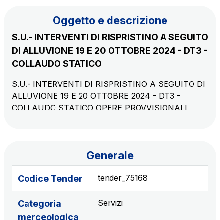
Il gruppo
Oggetto e descrizione
S.U.- INTERVENTI DI RISPRISTINO A SEGUITO
Scopri la nostra App
Movyon
DI ALLUVIONE 19 E 20 OTTOBRE 2024 - DT3 -
L'operatore tecnologico per l'integrazione di
COLLAUDO STATICO
Inquadra il QR Code con la fotocamera del tuo
soluzioni di Intelligent Transport Systems
cellulare per scaricare l’App
S.U.- INTERVENTI DI RISPRISTINO A SEGUITO DI
Tecne
ALLUVIONE 19 E 20 OTTOBRE 2024 - DT3 -
La società di ingegneria del gruppo Autostrade per
COLLAUDO STATICO OPERE PROVVISIONALI
l’Italia
Amplia
Generale
Vai alla pagina
Società leader in Italia nella realizzazione di
infrastrutture complesse
tender_75168
Codice Tender
Elgea
Servizi
Categoria
Produzione e vendita di energia da fonti rinnovabili
merceologica