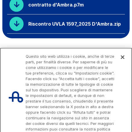
contratto d'Ambra.p7m
Riscontro UVLA 1597_2025 D'Ambra.zip
Questo sito web utilizza i cookie, anche di terze
parti, per finalità diverse. Per saperne di più su
come utilizziamo i cookie o per modificare le
tue preferenze, clicca su "Impostazioni cookie".
Facendo click su "Accetta tutti i cookie", accetti
la memorizzazione di tutte le tipologie di cookie
sul tuo dispositivo. Puoi scegliere di mantenere
le impostazioni di default, e dunque di non
prestare il tuo consenso, chiudendo il presente
banner selezionando la X posta in alto a destra
oppure facendo click su “Rifiuta tutti” e potrai
continuare la navigazione sul sito in assenza
dei cookie diversi da quelli tecnici. Per maggiori
Capitale sociale € 622.027.000,00 interamente versato
informazioni puoi consultare la nostra politica
Codice fiscale e n. di iscrizione al Registro delle Imprese di Roma