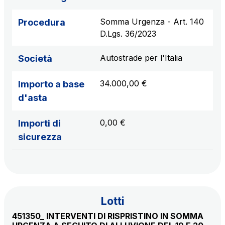
Somma Urgenza - Art. 140
Procedura
AdMoving
D.Lgs. 36/2023
spazi, servizi pubblicitari, gestione eventi nelle aree
di servizio
Autostrade per l'Italia
Società
34.000,00 €
Importo a base
YouVerse
servizi amministrativi, generali, gestione immobili
d'asta
0,00 €
Importi di
Giovia
sicurezza
attività di pulizia su piazzali esterni, superfici a verde
e servizi igienici
Società Italiana per il Traforo del Monte Bianco
Lotti
S.p.A.
451350_ INTERVENTI DI RISPRISTINO IN SOMMA
Km rete: 6