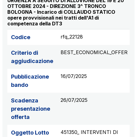
URGENZA A SEGUITO DI ALLUVIONE DEL 19 E 20
Scadenza concessione: 2050
OTTOBRE 2024 - DIREZIONE 3^ TRONCO
BOLOGNA - Incarico di COLLAUDO STATICO
opere provvisionali nei tratti dell'A1 di
Raccordo Autostradale Valle d’Aosta S.p.A.
competenza della DT3
Km rete: 32
Scadenza concessione: 2032
rfq_22128
Codice
Società Autostrada Tirrenica p.A.
BEST_ECONOMICAL_OFFER
Criterio di
Km rete: 55
aggiudicazione
Scadenza concessione: 2028
16/07/2025
Pubblicazione
Tangenziale di Napoli S.p.A.
bando
Km rete: 20
Scadenza concessione: 2037
26/07/2025
Scadenza
presentazione
offerta
451350_ INTERVENTI DI
Oggetto Lotto