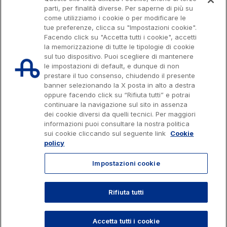
parti, per finalità diverse. Per saperne di più su
come utilizziamo i cookie o per modificare le
tue preferenze, clicca su "Impostazioni cookie".
Facendo click su "Accetta tutti i cookie", accetti
la memorizzazione di tutte le tipologie di cookie
sul tuo dispositivo. Puoi scegliere di mantenere
le impostazioni di default, e dunque di non
prestare il tuo consenso, chiudendo il presente
banner selezionando la X posta in alto a destra
oppure facendo click su “Rifiuta tutti” e potrai
continuare la navigazione sul sito in assenza
dei cookie diversi da quelli tecnici. Per maggiori
Capitale sociale € 622.027.000,00 interamente versato
informazioni puoi consultare la nostra politica
Codice fiscale e n. di iscrizione al Registro delle Imprese di Roma
07516911000
sui cookie cliccando sul seguente link
Cookie
C.C.I.A.A. Roma n. 1037417 - P.IVA: 07516911000 - Sede Legale: via A.
policy
Bergamini, 50 - 00159 Roma
Progetto e realizzazione Autostrade per l'Italia © 2026 Autostrade per
Impostazioni cookie
l'Italia Spa, Tutti i diritti riservati
803.111
info@autostrade.it
Rifiuta tutti
TORNA SU
Privacy
Cookies
Accessibilità
Whistleblowing
Lavora con noi
Accetta tutti i cookie