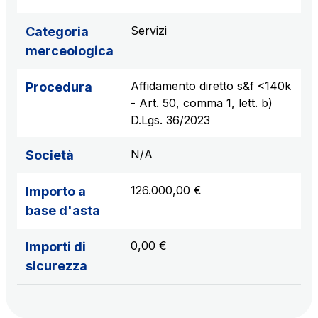
Servizi
Categoria
AdMoving
merceologica
spazi, servizi pubblicitari, gestione eventi nelle aree
di servizio
Affidamento diretto s&f <140k
Procedura
- Art. 50, comma 1, lett. b)
YouVerse
D.Lgs. 36/2023
servizi amministrativi, generali, gestione immobili
N/A
Società
Giovia
126.000,00 €
Importo a
attività di pulizia su piazzali esterni, superfici a verde
base d'asta
e servizi igienici
0,00 €
Importi di
sicurezza
Società Italiana per il Traforo del Monte Bianco
S.p.A.
Km rete: 6