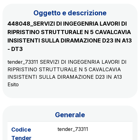
Il gruppo
Oggetto e descrizione
448048_SERVIZI DI INGEGENRIA LAVORI DI
Scopri la nostra App
Movyon
RIPRISTINO STRUTTURALE N 5 CAVALCAVIA
L'operatore tecnologico per l'integrazione di
INSISTENTI SULLA DIRAMAZIONE D23 IN A13
Inquadra il QR Code con la fotocamera del tuo
soluzioni di Intelligent Transport Systems
- DT3
cellulare per scaricare l’App
Tecne
tender_73311 SERVIZI DI INGEGENRIA LAVORI DI
La società di ingegneria del gruppo Autostrade per
RIPRISTINO STRUTTURALE N 5 CAVALCAVIA
l’Italia
INSISTENTI SULLA DIRAMAZIONE D23 IN A13
Esito
Amplia
Vai alla pagina
Società leader in Italia nella realizzazione di
infrastrutture complesse
Generale
Elgea
tender_73311
Codice
Produzione e vendita di energia da fonti rinnovabili
Tender