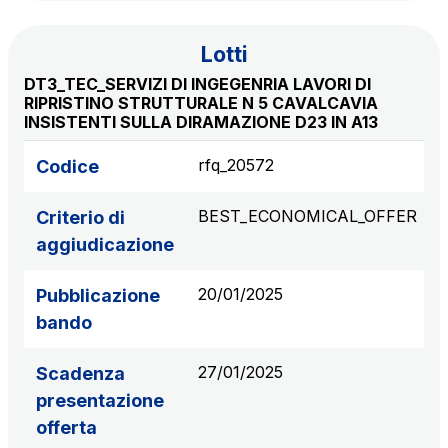
Scadenza concessione: 2050
Lotti
Raccordo Autostradale Valle d’Aosta S.p.A.
DT3_TEC_SERVIZI DI INGEGENRIA LAVORI DI
Km rete: 32
RIPRISTINO STRUTTURALE N 5 CAVALCAVIA
Scadenza concessione: 2032
INSISTENTI SULLA DIRAMAZIONE D23 IN A13
rfq_20572
Codice
Società Autostrada Tirrenica p.A.
Km rete: 55
BEST_ECONOMICAL_OFFER
Criterio di
Scadenza concessione: 2028
aggiudicazione
Tangenziale di Napoli S.p.A.
20/01/2025
Pubblicazione
Km rete: 20
Scadenza concessione: 2037
bando
27/01/2025
Scadenza
presentazione
offerta