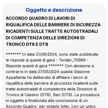
Il gruppo
Oggetto e descrizione
ACCORDO QUADRO DI LAVORI DI
Scopri la nostra App
Movyon
RIQUALIFICA DELLE BARRIERE DI SICUREZZA
L'operatore tecnologico per l'integrazione di
RICADENTI SULLE TRATTE AUTOSTRADALI
Inquadra il QR Code con la fotocamera del tuo
soluzioni di Intelligent Transport Systems
DI COMPETENZA DELLE DIREZIONI DI
cellulare per scaricare l’App
TRONCO DT6 E DT8
Tecne
La società di ingegneria del gruppo Autostrade per
******* In data 21/06/2024, sono state pubblicate
l’Italia
le risposte ai quesiti di gara - Tender_70999 -
Risposte quesiti di gara ******* Con decisione a
Amplia
contrarre in data 27/05/2024 questa Stazione
Vai alla pagina
Società leader in Italia nella realizzazione di
Appaltante ha deliberato di affidare i lavori di
infrastrutture complesse
riqualifica delle barriere di sicurezza ricadenti sulle
tratte autostradali di competenza delle Direzioni di
Tronco di Cassino (DT6), Bari (DT8). La procedura
Elgea
in oggetto è finalizzata alla conclusione di un
Produzione e vendita di energia da fonti rinnovabili
Accordo Quadro, per singolo lotto, con un unico