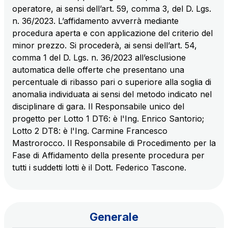
operatore, ai sensi dell’art. 59, comma 3, del D. Lgs.
n. 36/2023. L’affidamento avverrà mediante
AdMoving
procedura aperta e con applicazione del criterio del
spazi, servizi pubblicitari, gestione eventi nelle aree
minor prezzo. Si procederà, ai sensi dell’art. 54,
di servizio
comma 1 del D. Lgs. n. 36/2023 all’esclusione
automatica delle offerte che presentano una
percentuale di ribasso pari o superiore alla soglia di
YouVerse
anomalia individuata ai sensi del metodo indicato nel
servizi amministrativi, generali, gestione immobili
disciplinare di gara. Il Responsabile unico del
progetto per Lotto 1 DT6: è l'Ing. Enrico Santorio;
Giovia
Lotto 2 DT8: è l'Ing. Carmine Francesco
attività di pulizia su piazzali esterni, superfici a verde
Mastrorocco. Il Responsabile di Procedimento per la
e servizi igienici
Fase di Affidamento della presente procedura per
tutti i suddetti lotti è il Dott. Federico Tascone.
Società Italiana per il Traforo del Monte Bianco
S.p.A.
Generale
Km rete: 6