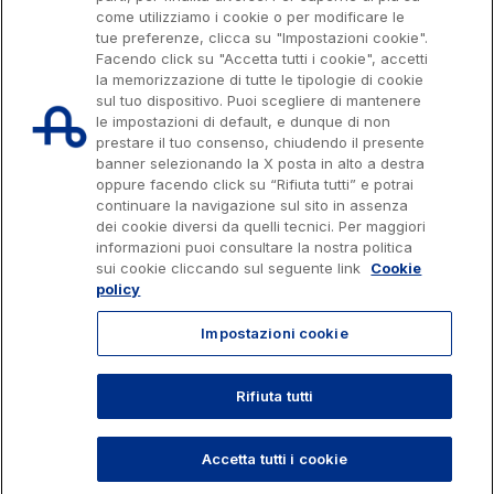
come utilizziamo i cookie o per modificare le
tue preferenze, clicca su "Impostazioni cookie".
Facendo click su "Accetta tutti i cookie", accetti
la memorizzazione di tutte le tipologie di cookie
sul tuo dispositivo. Puoi scegliere di mantenere
le impostazioni di default, e dunque di non
prestare il tuo consenso, chiudendo il presente
banner selezionando la X posta in alto a destra
oppure facendo click su “Rifiuta tutti” e potrai
continuare la navigazione sul sito in assenza
dei cookie diversi da quelli tecnici. Per maggiori
Capitale sociale € 622.027.000,00 interamente versato
informazioni puoi consultare la nostra politica
Codice fiscale e n. di iscrizione al Registro delle Imprese di Roma
07516911000
sui cookie cliccando sul seguente link
Cookie
C.C.I.A.A. Roma n. 1037417 - P.IVA: 07516911000 - Sede Legale: via A.
policy
Bergamini, 50 - 00159 Roma
Progetto e realizzazione Autostrade per l'Italia © 2026 Autostrade per
Impostazioni cookie
l'Italia Spa, Tutti i diritti riservati
803.111
info@autostrade.it
Rifiuta tutti
TORNA SU
Privacy
Cookies
Accessibilità
Whistleblowing
Lavora con noi
Accetta tutti i cookie