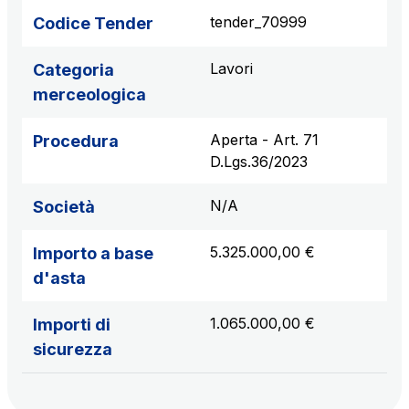
Scadenza concessione: 2050
tender_70999
Codice Tender
Raccordo Autostradale Valle d’Aosta S.p.A.
Lavori
Categoria
Km rete: 32
merceologica
Scadenza concessione: 2032
Aperta - Art. 71
Procedura
Società Autostrada Tirrenica p.A.
D.Lgs.36/2023
Km rete: 55
Scadenza concessione: 2028
N/A
Società
Tangenziale di Napoli S.p.A.
5.325.000,00 €
Importo a base
Km rete: 20
d'asta
Scadenza concessione: 2037
1.065.000,00 €
Importi di
sicurezza