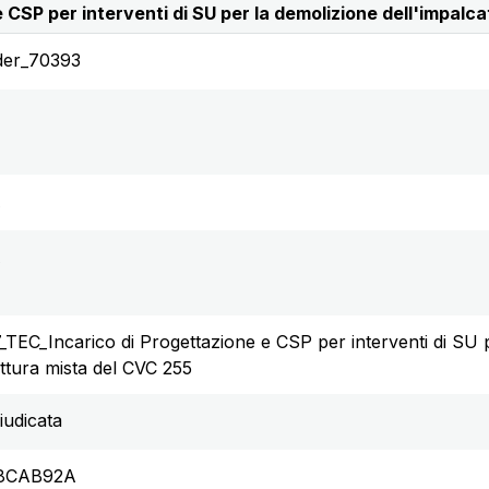
CSP per interventi di SU per la demolizione dell'impalca
der_70393
A
A
_TEC_Incarico di Progettazione e CSP per interventi di SU p
uttura mista del CVC 255
iudicata
8CAB92A