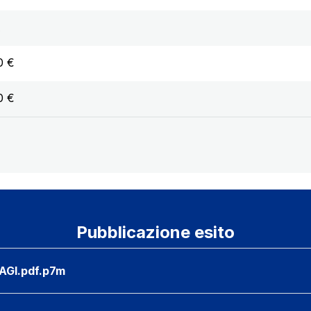
A
0 €
0 €
Pubblicazione esito
AGI.pdf.p7m