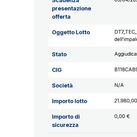
Scadenza
presentazione
offerta
DT7_TEC_I
Oggetto Lotto
dell'impa
Aggiudica
Stato
B118CAB
CIG
N/A
Società
21.980,0
Importo lotto
0,00 €
Importo di
sicurezza