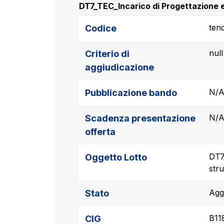
DT7_TEC_Incarico di Progettazione e 
ten
Codice
null
Criterio di
aggiudicazione
N/
Pubblicazione bando
N/
Scadenza presentazione
offerta
DT7
Oggetto Lotto
str
Agg
Stato
B11
CIG