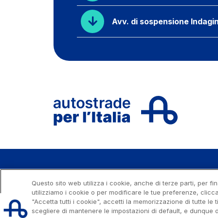
Avv. di sospensione Indagi
Capitale sociale € 622.027.000,00 interamente versato
Questo sito web utilizza i cookie, anche di terze parti, per fi
Codice fiscale e n. di iscrizione al Registro delle Impre
utilizziamo i cookie o per modificare le tue preferenze, clic
C.C.I.A.A. Roma n. 1037417 - P.IVA: 07516911000 - Sede Le
"Accetta tutti i cookie", accetti la memorizzazione di tutte le t
Roma
scegliere di mantenere le impostazioni di default, e dunque d
Progetto e realizzazione Autostrade per l'Italia © 2026 Autost