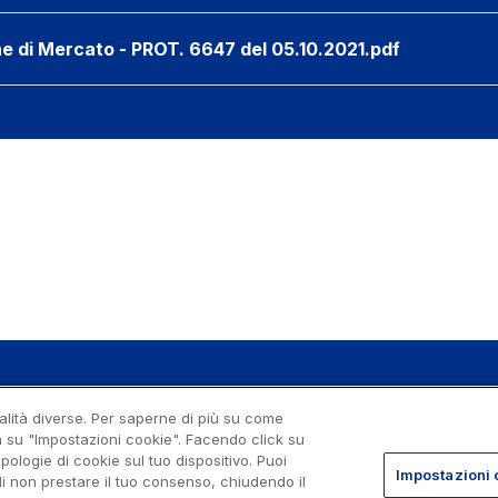
ne di Mercato - PROT. 6647 del 05.10.2021.pdf
nalità diverse. Per saperne di più su come
se di Roma 07516911000
ca su "Impostazioni cookie". Facendo click su
gale: via A. Bergamini, 50 - 00159
ipologie di cookie sul tuo dispositivo. Puoi
Impostazioni 
i non prestare il tuo consenso, chiudendo il
rade per l'Italia Spa, Tutti i diritti