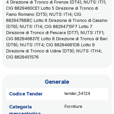
4 Direzione di Tronco di Firenze (DT4); NUTS: ITI1;
CIG 8829460CE1 Lotto 5 Direzione di Tronco di
Fiano Romano (DT5); NUTS: ITI4; CIG
AdMoving
8829478BBC Lotto 6 Direzione di Tronco di Cassino
spazi, servizi pubblicitari, gestione eventi nelle aree
(DT6); NUTS: ITI4; CIG 88294715F7 Lotto 7
di servizio
Direzione di Tronco di Pescara (DT7); NUTS: ITF1;
CIG 882946837E Lotto 8 Direzione di Tronco di Bari
YouVerse
(DT8); NUTS: ITF4; CIG 88294661D8 Lotto 9
servizi amministrativi, generali, gestione immobili
Direzione di Tronco di Udine (DT9); NUTS: ITH4;
CIG 8829451576
Giovia
attività di pulizia su piazzali esterni, superfici a verde
e servizi igienici
Generale
tender_54124
Codice Tender
Società Italiana per il Traforo del Monte Bianco
S.p.A.
Forniture
Categoria
Km rete: 6
merceologica