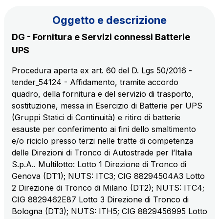
Il gruppo
Oggetto e descrizione
DG - Fornitura e Servizi connessi Batterie
Scopri la nostra App
Movyon
UPS
L'operatore tecnologico per l'integrazione di
Inquadra il QR Code con la fotocamera del tuo
soluzioni di Intelligent Transport Systems
Procedura aperta ex art. 60 del D. Lgs 50/2016 -
cellulare per scaricare l’App
tender_54124 - Affidamento, tramite accordo
Tecne
quadro, della fornitura e del servizio di trasporto,
La società di ingegneria del gruppo Autostrade per
sostituzione, messa in Esercizio di Batterie per UPS
l’Italia
(Gruppi Statici di Continuità) e ritiro di batterie
esauste per conferimento ai fini dello smaltimento
e/o riciclo presso terzi nelle tratte di competenza
Amplia
delle Direzioni di Tronco di Autostrade per l’Italia
Vai alla pagina
Società leader in Italia nella realizzazione di
S.p.A.. Multilotto: Lotto 1 Direzione di Tronco di
infrastrutture complesse
Genova (DT1); NUTS: ITC3; CIG 88294504A3 Lotto
2 Direzione di Tronco di Milano (DT2); NUTS: ITC4;
Elgea
CIG 8829462E87 Lotto 3 Direzione di Tronco di
Produzione e vendita di energia da fonti rinnovabili
Bologna (DT3); NUTS: ITH5; CIG 8829456995 Lotto