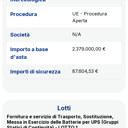
Scadenza concessione: 2050
UE - Procedura
Procedura
Raccordo Autostradale Valle d’Aosta S.p.A.
Aperta
Km rete: 32
Scadenza concessione: 2032
N/A
Società
Società Autostrada Tirrenica p.A.
2.379.000,00 €
Importo a base
Km rete: 55
d'asta
Scadenza concessione: 2028
87.604,53 €
Importi di sicurezza
Tangenziale di Napoli S.p.A.
Km rete: 20
Scadenza concessione: 2037
Lotti
Fornitura e servizio di Trasporto, Sostituzione,
Messa in Esercizio delle Batterie per UPS (Gruppi
Statici di Continuità) - LOTTO 1