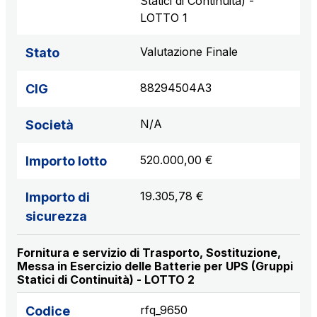
Statici di Continuità) -
LOTTO 1
Valutazione Finale
Stato
88294504A3
CIG
N/A
Società
520.000,00 €
Importo lotto
19.305,78 €
Importo di
sicurezza
Fornitura e servizio di Trasporto, Sostituzione,
Messa in Esercizio delle Batterie per UPS (Gruppi
Statici di Continuità) - LOTTO 2
rfq_9650
Codice