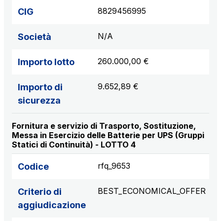
8829456995
CIG
N/A
Società
260.000,00 €
Importo lotto
9.652,89 €
Importo di
sicurezza
Fornitura e servizio di Trasporto, Sostituzione,
Messa in Esercizio delle Batterie per UPS (Gruppi
Statici di Continuità) - LOTTO 4
rfq_9653
Codice
BEST_ECONOMICAL_OFFER
Criterio di
aggiudicazione