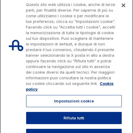
Questo sito web utilizza i cookie, anche di terze
parti, per finalità diverse. Per saperne di più su
come utilizziamo i cookie o per modificare le
tue preferenze, clicca su "Impostazioni cookie".
Facendo click su "Accetta tutti i cookie", accetti
la memorizzazione di tutte le tipologie di cookie
sul tuo dispositivo. Puoi scegliere di mantenere
le impostazioni di default, e dunque di non
prestare il tuo consenso, chiudendo il presente
banner selezionando la X posta in alto a destra
oppure facendo click su “Rifiuta tutti” e potrai
continuare la navigazione sul sito in assenza
dei cookie diversi da quelli tecnici. Per maggiori
Capitale sociale € 622.027.000,00 interamente versato
informazioni puoi consultare la nostra politica
Codice fiscale e n. di iscrizione al Registro delle Imprese di Roma
07516911000
sui cookie cliccando sul seguente link
Cookie
C.C.I.A.A. Roma n. 1037417 - P.IVA: 07516911000 - Sede Legale: via A.
policy
Bergamini, 50 - 00159 Roma
Progetto e realizzazione Autostrade per l'Italia © 2026 Autostrade per
Impostazioni cookie
l'Italia Spa, Tutti i diritti riservati
803.111
info@autostrade.it
Rifiuta tutti
TORNA SU
Privacy
Cookies
Accessibilità
Whistleblowing
Lavora con noi