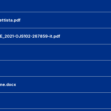
ettista.pdf
UE_2021-OJS102-267859-it.pdf
one.docx