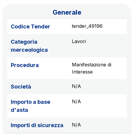
Scadenza concessione: 2050
Generale
Raccordo Autostradale Valle d’Aosta S.p.A.
tender_49196
Codice Tender
Km rete: 32
Scadenza concessione: 2032
Lavori
Categoria
merceologica
Società Autostrada Tirrenica p.A.
Km rete: 55
Manifestazione di
Procedura
Scadenza concessione: 2028
Interesse
Tangenziale di Napoli S.p.A.
N/A
Società
Km rete: 20
Scadenza concessione: 2037
N/A
Importo a base
d'asta
N/A
Importi di sicurezza