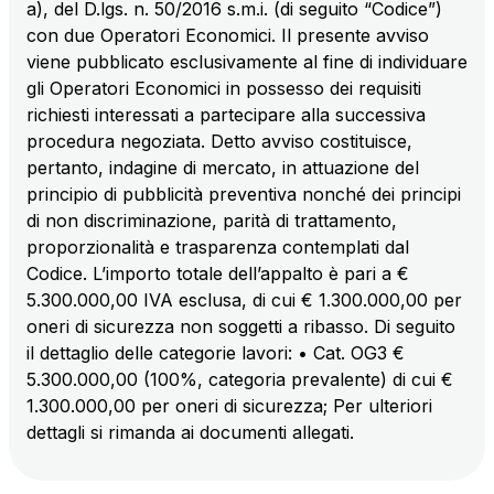
a), del D.lgs. n. 50/2016 s.m.i. (di seguito “Codice”)
con due Operatori Economici. Il presente avviso
viene pubblicato esclusivamente al fine di individuare
AdMoving
gli Operatori Economici in possesso dei requisiti
spazi, servizi pubblicitari, gestione eventi nelle aree
richiesti interessati a partecipare alla successiva
di servizio
procedura negoziata. Detto avviso costituisce,
pertanto, indagine di mercato, in attuazione del
YouVerse
principio di pubblicità preventiva nonché dei principi
servizi amministrativi, generali, gestione immobili
di non discriminazione, parità di trattamento,
proporzionalità e trasparenza contemplati dal
Codice. L’importo totale dell’appalto è pari a €
Giovia
5.300.000,00 IVA esclusa, di cui € 1.300.000,00 per
attività di pulizia su piazzali esterni, superfici a verde
oneri di sicurezza non soggetti a ribasso. Di seguito
e servizi igienici
il dettaglio delle categorie lavori: • Cat. OG3 €
5.300.000,00 (100%, categoria prevalente) di cui €
1.300.000,00 per oneri di sicurezza; Per ulteriori
Società Italiana per il Traforo del Monte Bianco
dettagli si rimanda ai documenti allegati.
S.p.A.
Km rete: 6