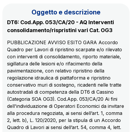
Il gruppo
Oggetto e descrizione
DT6: Cod.App. 053/CA/20 - AQ Interventi
Scopri la nostra App
Movyon
consolidamento/rispristini vari Cat. OG3
L'operatore tecnologico per l'integrazione di
Inquadra il QR Code con la fotocamera del tuo
soluzioni di Intelligent Transport Systems
PUBBLICAZIONE AVVISO ESITO GARA Accordo
cellulare per scaricare l’App
Quadro per Lavori di ripristino scarpate e/o rilevato
Tecne
con interventi di consolidamento, riporto materiale,
La società di ingegneria del gruppo Autostrade per
sigillatura delle lesioni e/o rifacimento della
l’Italia
pavimentazione, con relativo ripristino della
regolazione idraulica di piattaforma e ripristino
conservativo muri di sostegno, ricadenti nelle tratte
Amplia
autostradali di competenza della DT6 di Cassino
Vai alla pagina
Società leader in Italia nella realizzazione di
(Categoria SOA OG3). Cod.App. 053/CA/20 Ai fini
infrastrutture complesse
dell'individuazione di Operatori Economici da invitare
alla procedura negoziata, ai sensi dell’art. 1, comma
Elgea
2, lett. b), L. 120/2020, per la stipula di un Accordo
Produzione e vendita di energia da fonti rinnovabili
Quadro di Lavori ai sensi dell’art. 54, comma 4, lett.