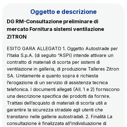
Il gruppo
Oggetto e descrizione
DG RM-Consultazione preliminare di
Scopri la nostra App
Movyon
mercato Fornitura sistemi ventilazione
L'operatore tecnologico per l'integrazione di
ZITRON
Inquadra il QR Code con la fotocamera del tuo
soluzioni di Intelligent Transport Systems
cellulare per scaricare l’App
ESITO GARA ALLEGATO 1. Oggetto Autostrade per
Tecne
l’Italia S.p.A. (di seguito “ASPI) intende attivare un
La società di ingegneria del gruppo Autostrade per
contratto di materiali di scorta per sistemi di
l’Italia
ventilazione in galleria, di produzione Talleres Zitron
SA. Unitamente a quanto sopra è richiesta
l’erogazione di un servizio di assistenza tecnica
Amplia
telefonica. I documenti allegati (All. 1 e 2) forniscono
Vai alla pagina
Società leader in Italia nella realizzazione di
una descrizione specifica dei prodotti da fornire.
infrastrutture complesse
Trattasi dell’acquisto di materiali di scorta utili a
garantire la sicurezza stradale agli utenti che
Elgea
transitano nelle gallerie autostradali. 2. Finalità La
Produzione e vendita di energia da fonti rinnovabili
consultazione è finalizzata all'individuazione di