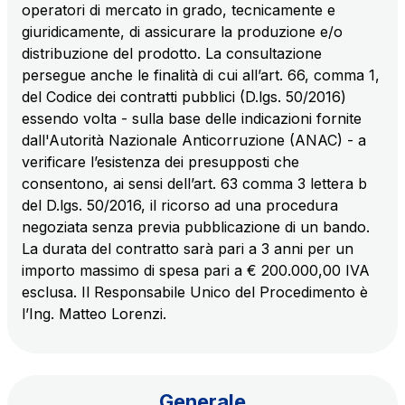
operatori di mercato in grado, tecnicamente e
giuridicamente, di assicurare la produzione e/o
distribuzione del prodotto. La consultazione
AdMoving
persegue anche le finalità di cui all’art. 66, comma 1,
spazi, servizi pubblicitari, gestione eventi nelle aree
del Codice dei contratti pubblici (D.lgs. 50/2016)
di servizio
essendo volta - sulla base delle indicazioni fornite
dall'Autorità Nazionale Anticorruzione (ANAC) - a
YouVerse
verificare l’esistenza dei presupposti che
servizi amministrativi, generali, gestione immobili
consentono, ai sensi dell’art. 63 comma 3 lettera b
del D.lgs. 50/2016, il ricorso ad una procedura
Giovia
negoziata senza previa pubblicazione di un bando.
attività di pulizia su piazzali esterni, superfici a verde
La durata del contratto sarà pari a 3 anni per un
e servizi igienici
importo massimo di spesa pari a € 200.000,00 IVA
esclusa. Il Responsabile Unico del Procedimento è
l’Ing. Matteo Lorenzi.
Società Italiana per il Traforo del Monte Bianco
S.p.A.
Km rete: 6
Generale