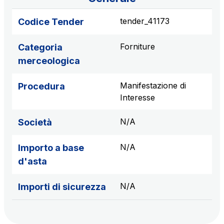
Scadenza concessione: 2050
tender_41173
Codice Tender
Raccordo Autostradale Valle d’Aosta S.p.A.
Km rete: 32
Forniture
Categoria
Scadenza concessione: 2032
merceologica
Società Autostrada Tirrenica p.A.
Manifestazione di
Procedura
Km rete: 55
Interesse
Scadenza concessione: 2028
N/A
Società
Tangenziale di Napoli S.p.A.
N/A
Importo a base
Km rete: 20
Scadenza concessione: 2037
d'asta
N/A
Importi di sicurezza